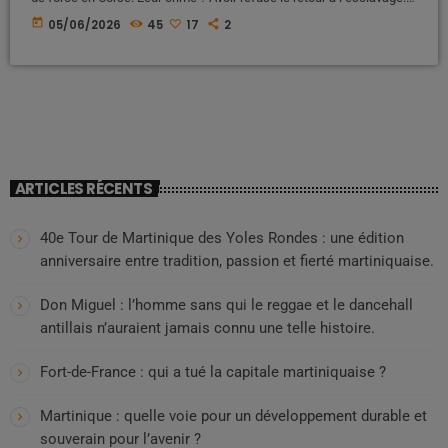
Voici l’histoire occultée d’une déportation politique et raciale qui a
today
05/06/2026
45
17
2
marqué l’histoire de France, entre oubli, souffrance et résilience Une
histoire largement absente des manuels scolaires Lorsque l'on
évoque l'histoire de France à l'école, les élèves […]
ARTICLES RÉCENTS
40e Tour de Martinique des Yoles Rondes : une édition
anniversaire entre tradition, passion et fierté martiniquaise.
Don Miguel : l’homme sans qui le reggae et le dancehall
antillais n’auraient jamais connu une telle histoire.
Fort-de-France : qui a tué la capitale martiniquaise ?
Martinique : quelle voie pour un développement durable et
souverain pour l’avenir ?