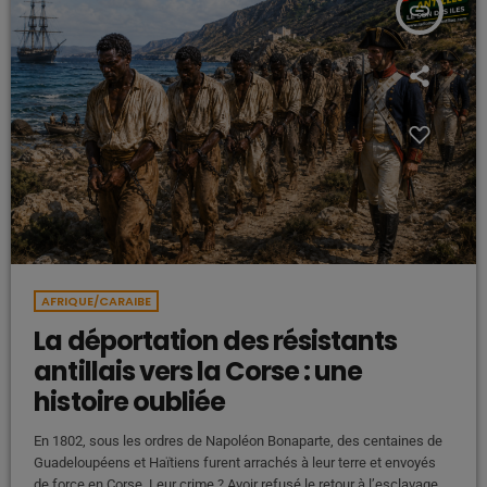
insert_link
AFRIQUE/CARAIBE
La déportation des résistants
antillais vers la Corse : une
histoire oubliée
En 1802, sous les ordres de Napoléon Bonaparte, des centaines de
Guadeloupéens et Haïtiens furent arrachés à leur terre et envoyés
de force en Corse. Leur crime ? Avoir refusé le retour à l’esclavage.