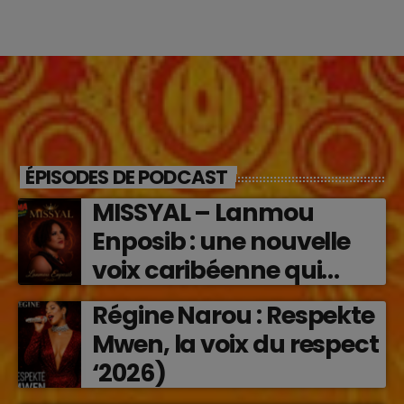
ÉPISODES DE PODCAST
MISSYAL – Lanmou
Enposib : une nouvelle
voix caribéenne qui
transforme les émotions
Régine Narou : Respekte
en musique (2026)
Mwen, la voix du respect
‘2026)