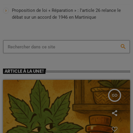
Proposition de loi « Réparation » : l’article 26 relance le
débat sur un accord de 1946 en Martinique
search
ARTICLE À LA UNE !
insert_link