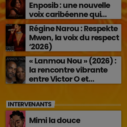
Enposib : une nouvelle
voix caribéenne qui
transforme les émotions
Régine Narou : Respekte
en musique (2026)
Mwen, la voix du respect
‘2026)
« Lanmou Nou » (2026) :
la rencontre vibrante
entre Victor O et
Jocelyne Béroard
INTERVENANTS
Mimi la douce