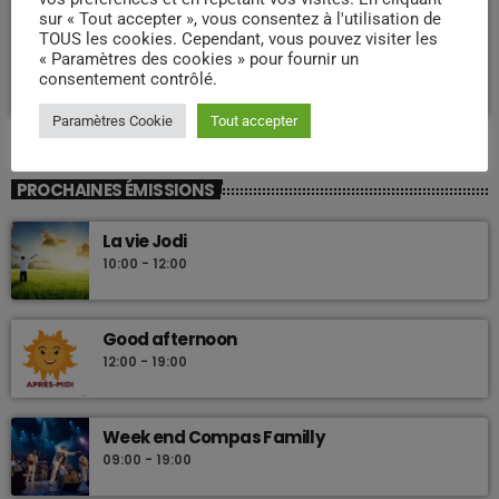
ZOUK NOSTALGIE
sur « Tout accepter », vous consentez à l'utilisation de
TOUS les cookies. Cependant, vous pouvez visiter les
Nostalgie retro
« Paramètres des cookies » pour fournir un
more_vert
23:40 - 23:55
consentement contrôlé.
Paramètres Cookie
Tout accepter
Nostalgie retro
close
Dj Wildfried
PROCHAINES ÉMISSIONS
Les plus beaux Zouk des années 80
La vie Jodi
10:00 - 12:00
Good afternoon
12:00 - 19:00
Week end Compas Familly
09:00 - 19:00