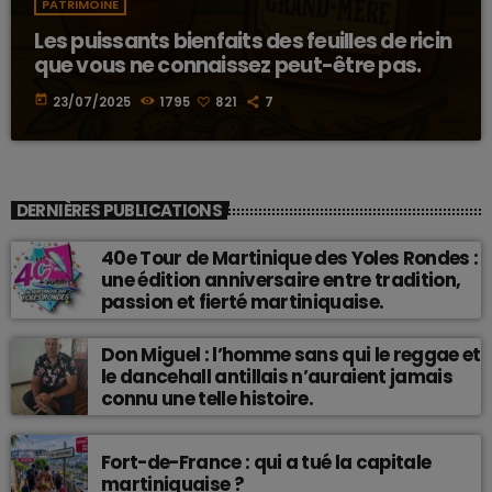
PATRIMOINE
Les puissants bienfaits des feuilles de ricin
que vous ne connaissez peut-être pas.
today
23/07/2025
1795
821
7
DERNIÈRES PUBLICATIONS
40e Tour de Martinique des Yoles Rondes :
une édition anniversaire entre tradition,
passion et fierté martiniquaise.
Don Miguel : l’homme sans qui le reggae et
le dancehall antillais n’auraient jamais
connu une telle histoire.
Fort-de-France : qui a tué la capitale
martiniquaise ?