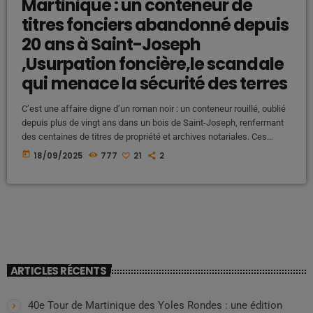
Martinique : un conteneur de
titres fonciers abandonné depuis
20 ans à Saint-Joseph
,Usurpation foncière,le scandale
qui menace la sécurité des terres
C’est une affaire digne d’un roman noir : un conteneur rouillé, oublié
depuis plus de vingt ans dans un bois de Saint-Joseph, renfermant
des centaines de titres de propriété et archives notariales. Ces
documents sensibles, provenant de l’ancienne étude TEANOR
today
18/09/2025
777
21
2
radiée en 2007, auraient été pillés, transformant ce dépôt sauvage
en véritable « supermarché à titres » en direction des expats et
promoteurs vereux. Derrière cette négligence, c’est la sécurité […]
ARTICLES RÉCENTS
40e Tour de Martinique des Yoles Rondes : une édition