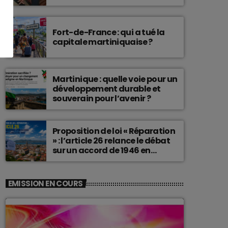
connu une telle histoire.
Fort-de-France : qui a tué la
capitale martiniquaise ?
Martinique : quelle voie pour un
développement durable et
souverain pour l’avenir ?
Proposition de loi « Réparation
» : l’article 26 relance le débat
sur un accord de 1946 en
Martinique
EMISSION EN COURS