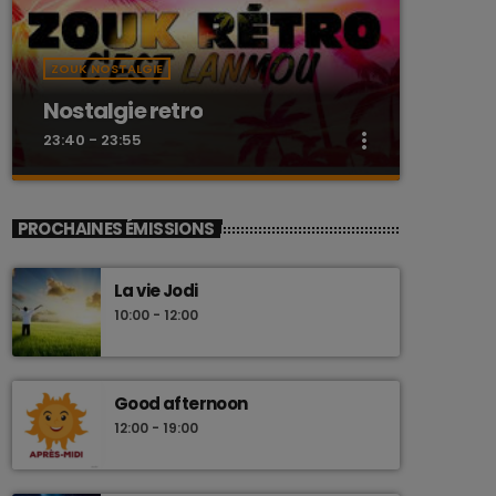
ZOUK NOSTALGIE
Nostalgie retro
more_vert
23:40 - 23:55
close
Nostalgie retro
PROCHAINES ÉMISSIONS
Dj Wildfried
La vie Jodi
Les plus beaux Zouk des années 80
10:00 - 12:00
Good afternoon
12:00 - 19:00