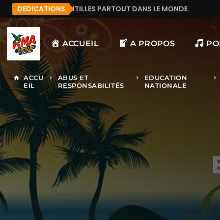
TILLES PARTOUT DANS LE MONDE.
DEDICATIONS
MANU972
F&LI
ACCUEIL
A PROPOS
PO
ACCU
ABUS ET
EDUCATION
home
keyboard_arrow_right
keyboard_arrow_right
keyboard_arrow_right
EIL
RESPONSABILITÉS
NATIONALE