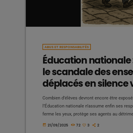
ABUS ET RESPONSABILITÉS
Éducation nationale :
le scandale des ens
déplacés en silence v
Combien d’élèves devront encore être exposé
l’Éducation nationale n’assume enfin ses respo
ferme les yeux, protège ses agents au détrime
de les résoudre. Les Antilles, terre d’exil po
21/09/2025
72
3
2
today
état de pratiques choquantes : des enseign