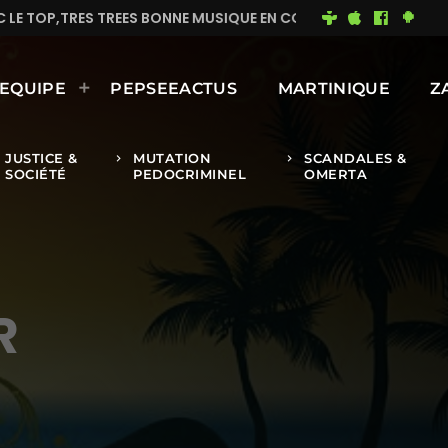
BONNE MUSIQUE EN CONTINUE
MIMI DU 93
BONNE J
EQUIPE
PEPSEEACTUS
MARTINIQUE
Z
JUSTICE &
MUTATION
SCANDALES &
keyboard_arrow_right
keyboard_arrow_right
SOCIÉTÉ
PEDOCRIMINEL
OMERTA
R