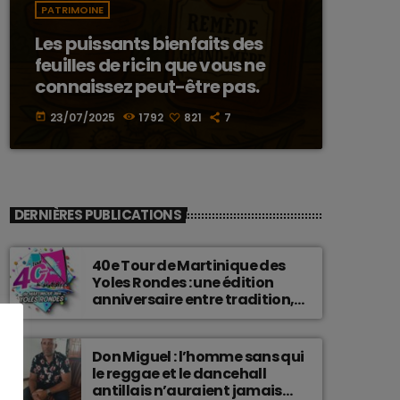
PATRIMOINE
Les puissants bienfaits des
feuilles de ricin que vous ne
connaissez peut-être pas.
23/07/2025
1792
821
7
today
DERNIÈRES PUBLICATIONS
40e Tour de Martinique des
Yoles Rondes : une édition
anniversaire entre tradition,
passion et fierté
martiniquaise.
Don Miguel : l’homme sans qui
le reggae et le dancehall
antillais n’auraient jamais