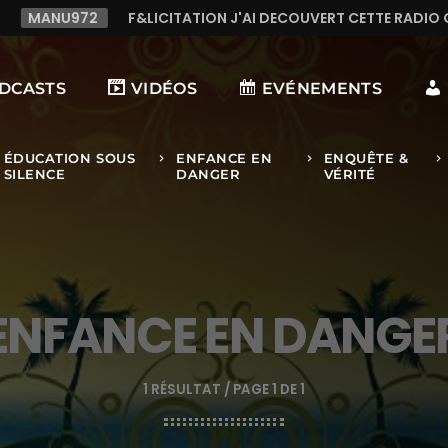
CITATION J'AI DECOUVERT CETTE RADIO C LE TOP,TRES TREES 
DCASTS
VIDÉOS
EVÉNEMENTS
ÉDUCATION SOUS
ENFANCE EN
ENQUÊTE &
keyboard_arrow_right
keyboard_arrow_right
keyboard_arrow_right
SILENCE
DANGER
VÉRITÉ
ENFANCE EN DANGE
1 RÉSULTAT / PAGE 1 DE 1