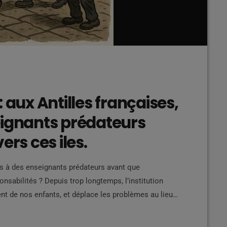
 aux Antilles françaises,
eignants prédateurs
ers ces iles.
s à des enseignants prédateurs avant que
nsabilités ? Depuis trop longtemps, l’institution
nt de nos enfants, et déplace les problèmes au lieu
ur enseignants indésirables ? Des témoignages font
ants condamnés, soupçonnés ou signalés pour