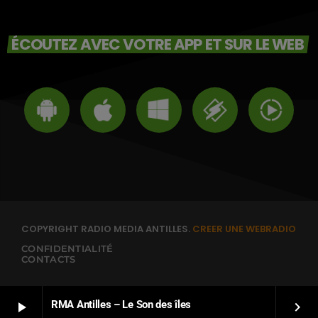
ÉCOUTEZ AVEC VOTRE APP ET SUR LE WEB
COPYRIGHT RADIO MEDIA ANTILLES.
CREER UNE WEBRADIO
CONFIDENTIALITÉ
CONTACTS
RMA Antilles – Le Son des îles
play_arrow
keyboard_arrow_right
ENGLISH