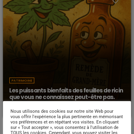
PATRIMOINE
Les puissants bienfaits des feuilles de ricin
que vous ne connaissez peut-être pas.
today
23/07/2025
1790
821
7
Nous utilisons des cookies sur notre site Web pour
vous offrir l'expérience la plus pertinente en mémorisant
vos préférences et en répétant vos visites. En cliquant
sur « Tout accepter », vous consentez à l'utilisation de
TOUS les cookies. Cependant, vous pouvez visiter les