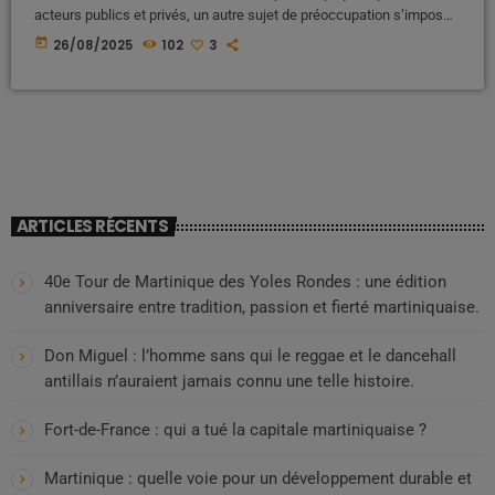
acteurs publics et privés, un autre sujet de préoccupation s’impose
peu à peu dans le débat martiniquais : celui des pratiques bancaires
today
26/08/2025
102
3
jugées abusives, en particulier vis-à-vis des personnes vulnérables
telles que les retraités et les personnes âgées. Des témoignages
alarmants De plus en plus de familles […]
ARTICLES RÉCENTS
40e Tour de Martinique des Yoles Rondes : une édition
anniversaire entre tradition, passion et fierté martiniquaise.
Don Miguel : l’homme sans qui le reggae et le dancehall
antillais n’auraient jamais connu une telle histoire.
Fort-de-France : qui a tué la capitale martiniquaise ?
Martinique : quelle voie pour un développement durable et