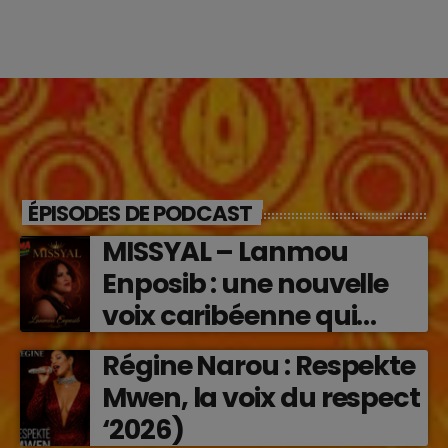
ÉPISODES DE PODCAST
MISSYAL – Lanmou
Enposib : une nouvelle
voix caribéenne qui
transforme les émotions
Régine Narou : Respekte
en musique (2026)
Mwen, la voix du respect
‘2026)