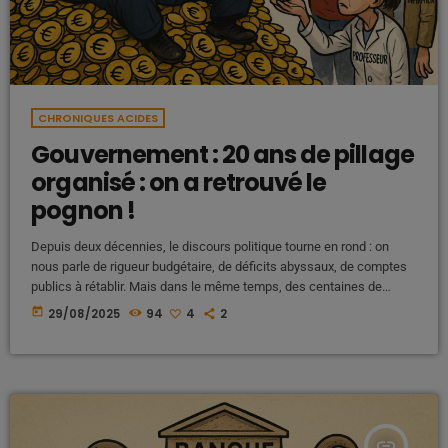
CHRONIQUES ACIDES
Gouvernement : 20 ans de pillage
organisé : on a retrouvé le
pognon !
Depuis deux décennies, le discours politique tourne en rond : on
nous parle de rigueur budgétaire, de déficits abyssaux, de comptes
publics à rétablir. Mais dans le même temps, des centaines de
milliards s’évaporent, chaque année, dans un silence
today
29/08/2025
94
4
2
soigneusement entretenu. Ça fait vingt ans qu’on nous berce avec la
même chanson : « les caisses sont vides, il faut se serrer la ceinture
». Vingt ans qu’on culpabilise les […]
insert_link