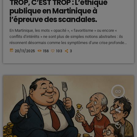
TROP, C’EST TROP : L’éthique
publique en Martinique à
l’épreuve des scandales.
En Martinique, les mots « opacité », « favoritisme » ou encore «
conflits d’intérêts » ne sont plus de simples notions abstraites : ils
résonnent désormais comme les symptômes d’une crise profonde
de confiance entre citoyens et institutions. Depuis plusieurs mois ,
today
20/11/2025
156
103
3
pour certains, depuis plusieurs décennies les scandales,
polémiques et décisions controversées s’accumulent, alimentant un
sentiment collectif d’exaspération. Dans un territoire où chaque euro
compte, où le coût […]
insert_link