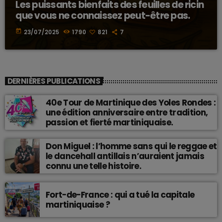
Les puissants bienfaits des feuilles de ricin
que vous ne connaissez peut-être pas.
today
23/07/2025
1790
821
7
DERNIÈRES PUBLICATIONS
40e Tour de Martinique des Yoles Rondes :
une édition anniversaire entre tradition,
passion et fierté martiniquaise.
Don Miguel : l’homme sans qui le reggae et
le dancehall antillais n’auraient jamais
connu une telle histoire.
Fort-de-France : qui a tué la capitale
martiniquaise ?