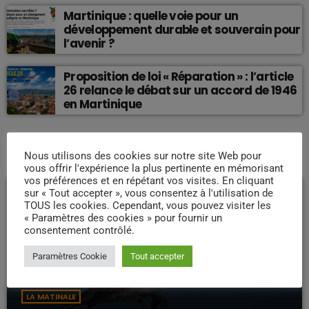
Martinique : quelle voie pour un
développement durable et souverain pour
l’avenir ?
Proposition de loi « Réparation » : l’article
26 relance le débat sur un accord de 1946
en Martinique
Nous utilisons des cookies sur notre site Web pour
EMISSION EN COURS
vous offrir l'expérience la plus pertinente en mémorisant
vos préférences et en répétant vos visites. En cliquant
sur « Tout accepter », vous consentez à l'utilisation de
TOUS les cookies. Cependant, vous pouvez visiter les
« Paramètres des cookies » pour fournir un
consentement contrôlé.
Paramètres Cookie
Tout accepter
LA MATINALE