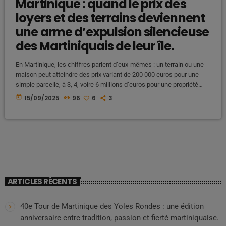
Martinique : quand le prix des
loyers et des terrains deviennent
une arme d’expulsion silencieuse
des Martiniquais de leur île.
En Martinique, les chiffres parlent d’eux-mêmes : un terrain ou une
maison peut atteindre des prix variant de 200 000 euros pour une
simple parcelle, à 3, 4, voire 6 millions d’euros pour une propriété
bâtie dans des zones prisées. Une inflation immobilière hors de
today
15/09/2025
96
6
3
contrôle qui dépasse largement les capacités financières de la
majorité des Martiniquais. Derrière ces montants exorbitants, se
cache une réalité inquiétante : une stratégie d’éviction […]
ARTICLES RÉCENTS
40e Tour de Martinique des Yoles Rondes : une édition
anniversaire entre tradition, passion et fierté martiniquaise.