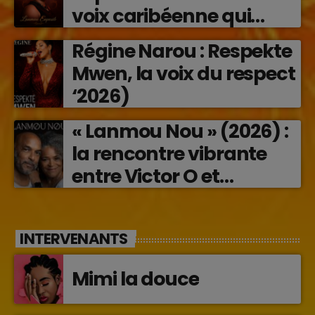
voix caribéenne qui
transforme les émotions
Régine Narou : Respekte
en musique (2026)
Mwen, la voix du respect
‘2026)
« Lanmou Nou » (2026) :
la rencontre vibrante
entre Victor O et
Jocelyne Béroard
INTERVENANTS
Mimi la douce