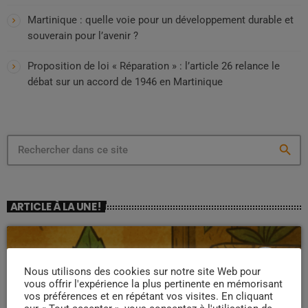
Martinique : quelle voie pour un développement durable et
souverain pour l’avenir ?
Proposition de loi « Réparation » : l’article 26 relance le
débat sur un accord de 1946 en Martinique
search
ARTICLE À LA UNE !
insert_link
Nous utilisons des cookies sur notre site Web pour
vous offrir l'expérience la plus pertinente en mémorisant
vos préférences et en répétant vos visites. En cliquant