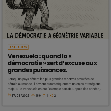
ACTUALITÉS
Venezuela : quand la «
démocratie » sert d’excuse aux
grandes puissances.
Lorsqu’un pays détient les plus grandes réserves prouvées de
pétrole au monde, il devient automatiquement un enjeu stratégique
majeur. Le Venezuela en est l’exemple parfait. Depuis des années,
les États-Unis , soutenus par l’Union européenne présentent ce
today
17/08/2025
186
1
2
pays comme une « dictature » et s’érigent eux-mêmes en modèles
de « démocratie ». Mais derrière cette posture morale, c’est une
logique économique et géopolitique bien plus terre à terre qui guide