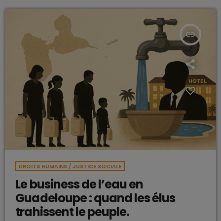
[…]
insert_link
DROITS HUMAINS / JUSTICE SOCIALE
Le business de l’eau en
Guadeloupe : quand les élus
trahissent le peuple.