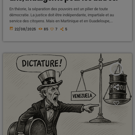
En théorie, la séparation des pouvoirs est un pilier de toute
démocratie. La justice doit être indépendante, impartiale et au
service des citoyens. Mais en Martinique et en Guadeloupe,
nombreux sont ceux qui dénoncent une justice à deux vitesses :
today
22/08/2025
85
7
5
dure et rapide contre les militants, mais étonnamment silencieuse
ou lente lorsqu’il s’agit de corruption, de grandes affaires
économiques ou de bavures policières. Une justice rapide contre les
militants aux […]
insert_link