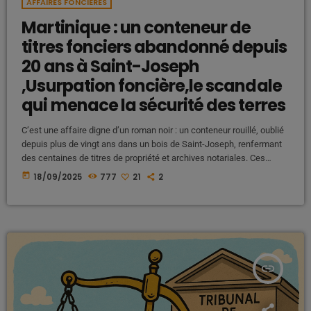
AFFAIRES FONCIÈRES
Martinique : un conteneur de
titres fonciers abandonné depuis
20 ans à Saint-Joseph
,Usurpation foncière,le scandale
qui menace la sécurité des terres
C’est une affaire digne d’un roman noir : un conteneur rouillé, oublié
depuis plus de vingt ans dans un bois de Saint-Joseph, renfermant
des centaines de titres de propriété et archives notariales. Ces
documents sensibles, provenant de l’ancienne étude TEANOR
today
18/09/2025
777
21
2
radiée en 2007, auraient été pillés, transformant ce dépôt sauvage
en véritable « supermarché à titres » en direction des expats et
promoteurs vereux. Derrière cette négligence, c’est la sécurité […]
insert_link