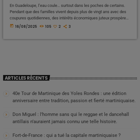
En Guadeloupe, l’eau coule… surtout dans les poches de certains.
Pendant que des familles vivent depuis plus de vingt ans avec des
coupures quotidiennes, des intérêts économiques juteux prospèrent
sur cette pénurie organisée. Derrière la crise, il y a un mot que
today
16/08/2025
105
2
3
beaucoup évitent de prononcer : complicité. Complicité des élus,
complicités entre réseaux, complicités par silence et
inaction.Derriere cette problématique de coupure d'eau dans une île
ou l'eau ne […]
ARTICLES RÉCENTS
40e Tour de Martinique des Yoles Rondes : une édition
anniversaire entre tradition, passion et fierté martiniquaise.
Don Miguel : l’homme sans qui le reggae et le dancehall
antillais n’auraient jamais connu une telle histoire.
Fort-de-France : qui a tué la capitale martiniquaise ?