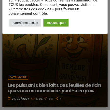
sur « Tout accepter », vous consentez à l'utilisation de
TOUS les cookies. Cependant, vous pouvez visiter les
« Paramètres des cookies » pour fournir un
consentement contrôlé.
Paramètres Cookie
Tout accepter
PATRIMOINE
Les puissants bienfaits des feuilles de ricin
que vous ne connaissez peut-être pas.
today
23/07/2025
1796
821
7