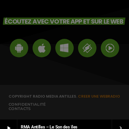
ÉCOUTEZ AVEC VOTRE APP ET SUR LE WEB
COPYRIGHT RADIO MEDIA ANTILLES.
CREER UNE WEBRADIO
CONFIDENTIALITÉ
CONTACTS
RMA Antilles – Le Son des îles
play_arrow
keyboard_arrow_right