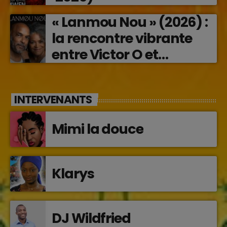
« Lanmou Nou » (2026) :
la rencontre vibrante
entre Victor O et
Jocelyne Béroard
INTERVENANTS
Mimi la douce
Klarys
DJ Wildfried