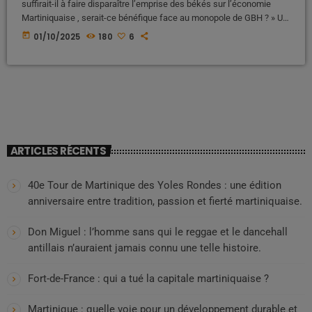
suffirait-il à faire disparaître l’emprise des békés sur l’économie
Martiniquaise , serait-ce bénéfique face au monopole de GBH ? » Un
héritage lourd : le poids des békés dans l’économie Depuis
today
01/10/2025
180
6
plusieurs décennies, l’économie martiniquaise reste marquée par
une forte concentration entre les mains de familles békés,
descendants de colons installés dès le XVIIᵉ siècle. Ces groupes,
dont le […]
ARTICLES RÉCENTS
40e Tour de Martinique des Yoles Rondes : une édition
anniversaire entre tradition, passion et fierté martiniquaise.
Don Miguel : l’homme sans qui le reggae et le dancehall
antillais n’auraient jamais connu une telle histoire.
Fort-de-France : qui a tué la capitale martiniquaise ?
Martinique : quelle voie pour un développement durable et