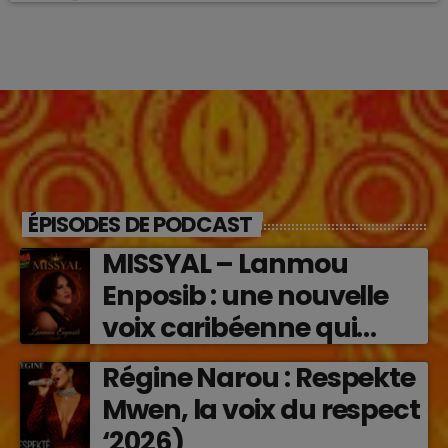
ÉPISODES DE PODCAST
MISSYAL – Lanmou
Enposib : une nouvelle
voix caribéenne qui
transforme les émotions
Régine Narou : Respekte
en musique (2026)
Mwen, la voix du respect
‘2026)