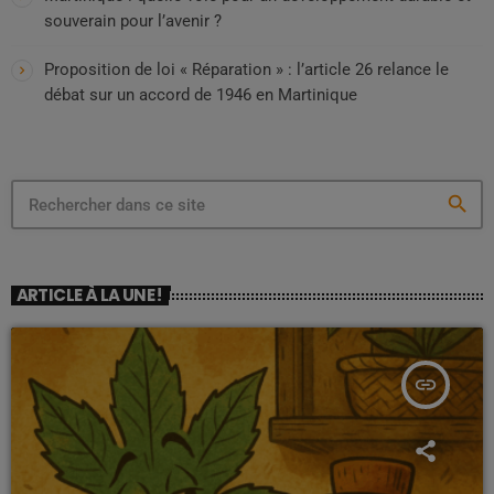
souverain pour l’avenir ?
Proposition de loi « Réparation » : l’article 26 relance le
débat sur un accord de 1946 en Martinique
search
ARTICLE À LA UNE !
insert_link