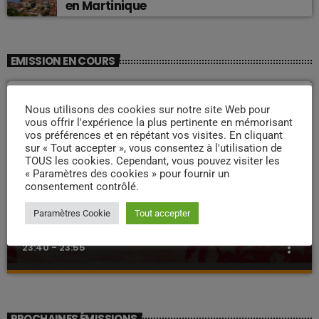
en Martinique
EMISSION EN COURS
Nous utilisons des cookies sur notre site Web pour
vous offrir l'expérience la plus pertinente en mémorisant
vos préférences et en répétant vos visites. En cliquant
sur « Tout accepter », vous consentez à l'utilisation de
TOUS les cookies. Cependant, vous pouvez visiter les
« Paramètres des cookies » pour fournir un
consentement contrôlé.
ZOUK NOSTALGIE
Paramètres Cookie
Tout accepter
Nostalgie retro
more_vert
23:40 - 23:55
Nostalgie retro
close
Dj Wildfried
PROCHAINES ÉMISSIONS