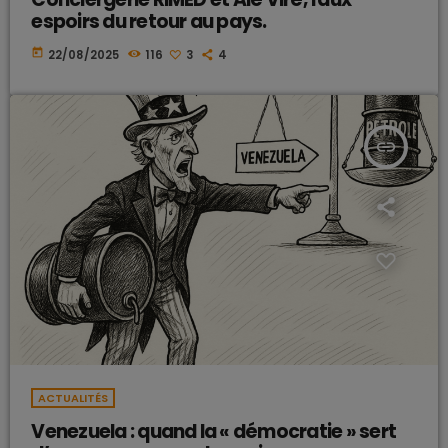
espoirs du retour au pays.
today
22/08/2025
116
3
4
insert_link
ACTUALITÉS
Venezuela : quand la « démocratie » sert