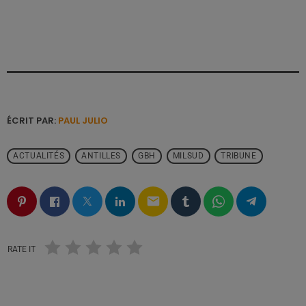
ÉCRIT PAR:
PAUL JULIO
ACTUALITÉS
ANTILLES
GBH
MILSUD
TRIBUNE
email
RATE IT