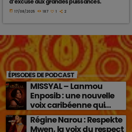
d’excuse aux grandes puissances.
today
17/08/2025
187
1
2
ÉPISODES DE PODCAST
MISSYAL – Lanmou
Enposib : une nouvelle
voix caribéenne qui
transforme les émotions
Régine Narou : Respekte
en musique (2026)
Mwen, la voix du respect