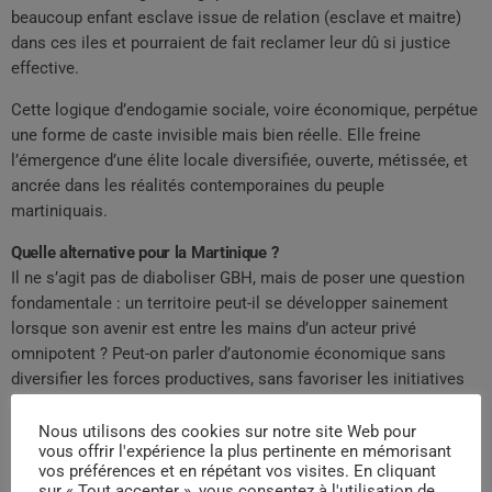
beaucoup enfant esclave issue de relation (esclave et maitre)
dans ces iles et pourraient de fait reclamer leur dû si justice
effective.
Cette logique d’endogamie sociale, voire économique, perpétue
une forme de caste invisible mais bien réelle. Elle freine
l’émergence d’une élite locale diversifiée, ouverte, métissée, et
ancrée dans les réalités contemporaines du peuple
martiniquais.
Quelle alternative pour la Martinique ?
Il ne s’agit pas de diaboliser GBH, mais de poser une question
fondamentale : un territoire peut-il se développer sainement
lorsque son avenir est entre les mains d’un acteur privé
omnipotent ? Peut-on parler d’autonomie économique sans
diversifier les forces productives, sans favoriser les initiatives
locales, sans repenser en profondeur les circuits
d’approvisionnement, de formation et d’emploi ?
Nous utilisons des cookies sur notre site Web pour
vous offrir l'expérience la plus pertinente en mémorisant
vos préférences et en répétant vos visites. En cliquant
La Martinique a besoin d’un nouveau récit : un récit où les
sur « Tout accepter », vous consentez à l'utilisation de