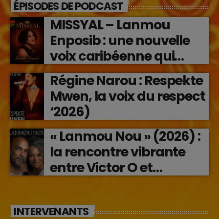
ÉPISODES DE PODCAST
MISSYAL – Lanmou
Enposib : une nouvelle
voix caribéenne qui
transforme les émotions
Régine Narou : Respekte
en musique (2026)
Mwen, la voix du respect
‘2026)
« Lanmou Nou » (2026) :
la rencontre vibrante
entre Victor O et
Jocelyne Béroard
INTERVENANTS