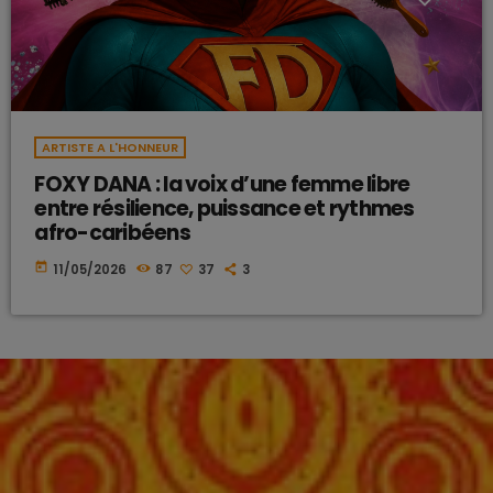
ARTISTE A L'HONNEUR
FOXY DANA : la voix d’une femme libre
entre résilience, puissance et rythmes
afro-caribéens
today
11/05/2026
87
37
3