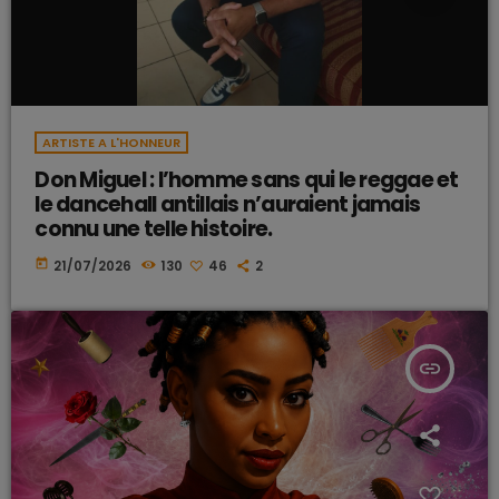
ARTISTE A L'HONNEUR
Don Miguel : l’homme sans qui le reggae et
le dancehall antillais n’auraient jamais
connu une telle histoire.
today
21/07/2026
130
46
2
insert_link