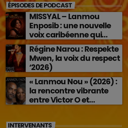
ÉPISODES DE PODCAST
MISSYAL – Lanmou
Enposib : une nouvelle
voix caribéenne qui
transforme les émotions
Régine Narou : Respekte
en musique (2026)
Mwen, la voix du respect
‘2026)
« Lanmou Nou » (2026) :
la rencontre vibrante
entre Victor O et
Jocelyne Béroard
INTERVENANTS