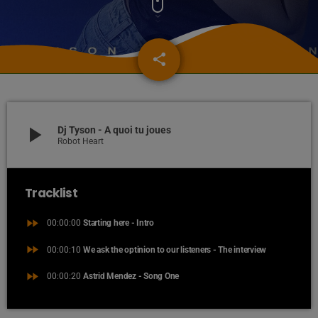
share
email
33
play_arrow
Dj Tyson - A quoi tu joues
Robot Heart
Tracklist
fast_forward
00:00:00
Starting here - Intro
fast_forward
00:00:10
We ask the optinion to our listeners - The interview
fast_forward
00:00:20
Astrid Mendez - Song One