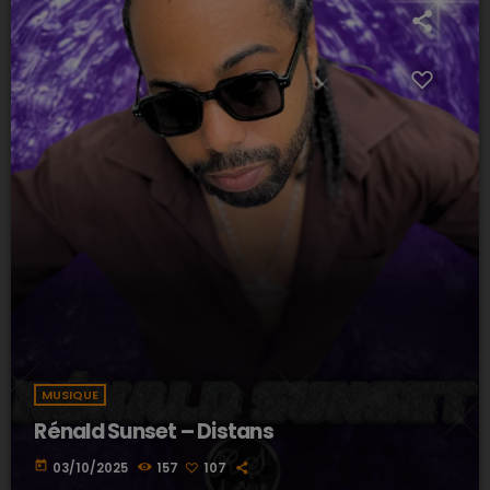
MUSIQUE
Rénald Sunset – Distans
today
03/10/2025
157
107