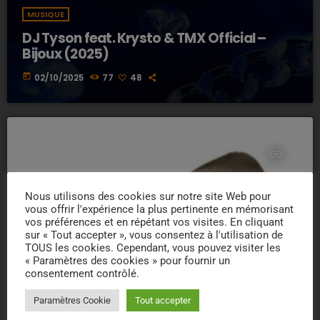
MUSIQUE
DJ Tyson feat. Krysto & TMX Official –
Bijoux (2025)
today
02/10/2025
77
48
insert_link
Nous utilisons des cookies sur notre site Web pour
vous offrir l'expérience la plus pertinente en mémorisant
vos préférences et en répétant vos visites. En cliquant
sur « Tout accepter », vous consentez à l'utilisation de
TOUS les cookies. Cependant, vous pouvez visiter les
« Paramètres des cookies » pour fournir un
consentement contrôlé.
Paramètres Cookie
Tout accepter