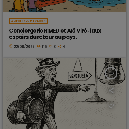
ANTILLES & CARAÏBES
Conciergerie RIMED et Alé Viré, faux
espoirs du retour au pays.
today
22/08/2025
116
3
4
insert_link