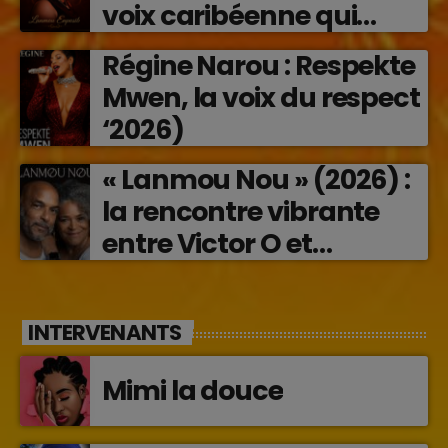
voix caribéenne qui
transforme les émotions
Régine Narou : Respekte
en musique (2026)
Mwen, la voix du respect
‘2026)
« Lanmou Nou » (2026) :
la rencontre vibrante
entre Victor O et
Jocelyne Béroard
INTERVENANTS
Mimi la douce