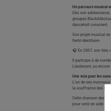
Un parcours musical en
Dès son adolescence, 
groupes BlackAlikcious
dancehall conscient.
Son projet musical se 
fierté identitaire.
🎧 En 2007, son titre 
Il participe à de nom
Lieutenant, ou encore 
Une voix pour les sans-
L’un de ses morceaux l
la souffrance des sans
Cette chanson devient 
pour venir en aide aux