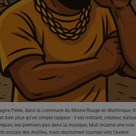
tagne Pelée, dans la commune du Morne-Rouge en Martinique, M
 bien plus qu’un simple rappeur : il est militant, créateur, bâtis
Depuis ses premiers pas dans la musique, Mali incarne une voix 
té sociale des Antilles, mais résolument tournée vers l’avenir.