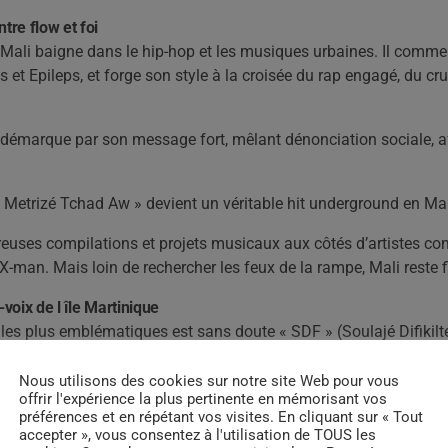
tre flow et foi
Mali baigne dans le hip-hop et les musiques urbaines. Il comme
 et Epileps, et forge son style à la croisée du rap engagé, du cru
démarque par son message fort, mêlant dénonciation sociale, aff
« Metrizé Tchad Aw » devient un véritable hit underground en Mar
breuses compilations et projets musicaux aux côtés d’artistes c
X-man. Mais loin de rechercher les feux de la rampe, Mali reste f
voix de l île Martinique
es plus emblématiques est sans doute « SDF » (Soulajé Difikilté
-abri et des laissés-pour-compte.
Nous utilisons des cookies sur notre site Web pour vous
le socle de son engagement social : en 2014, il fonde l’associa
offrir l'expérience la plus pertinente en mémorisant vos
préférences et en répétant vos visites. En cliquant sur « Tout
 personnes en situation de précarité en Martinique.
accepter », vous consentez à l'utilisation de TOUS les