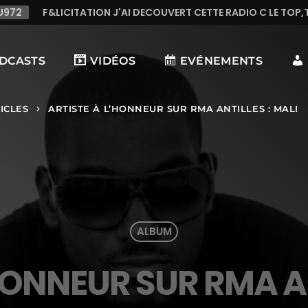
ON J'AI DECOUVERT CETTE RADIO C LE TOP,TRES TREES BONNE 
DCASTS
VIDÉOS
EVÉNEMENTS
ICLES
ARTISTE À L’HONNEUR SUR RMA ANTILLES : MALI
keyboard_arrow_right
ALBUM
HONNEUR SUR RMA AN