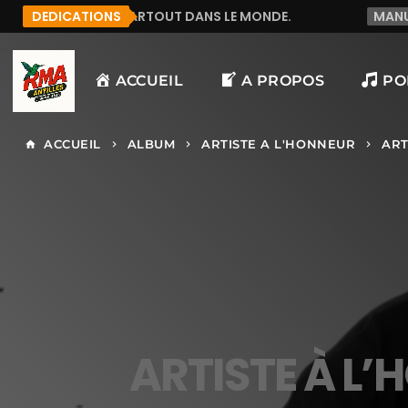
 PARTOUT DANS LE MONDE.
DEDICATIONS
MANU972
F&LICITATI
ACCUEIL
A PROPOS
PO
ACCUEIL
ALBUM
ARTISTE A L'HONNEUR
ART
home
keyboard_arrow_right
keyboard_arrow_right
keyboard_arrow_right
ARTISTE À L’