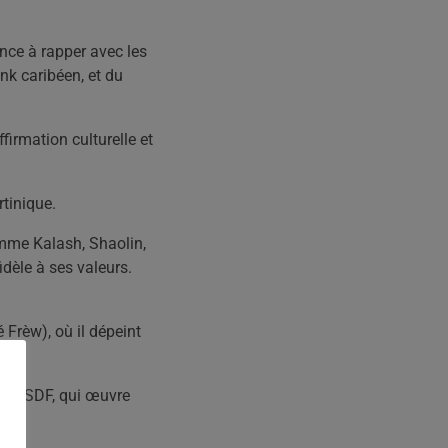
nce à rapper avec les
nk caribéen, et du
irmation culturelle et
tinique.
omme Kalash, Shaolin,
idèle à ses valeurs.
 Frèw), où il dépeint
tion SDF, qui œuvre