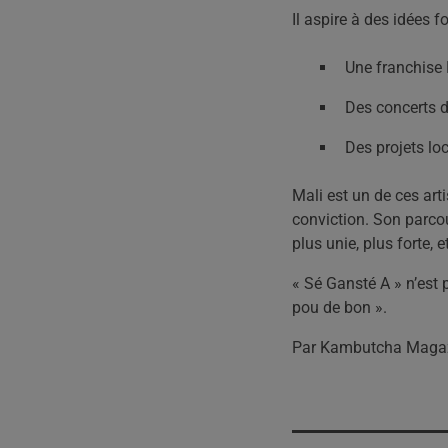
Il aspire à des idées f
Une franchise
Des concerts d
Des projets lo
Mali est un de ces artis
conviction. Son parcou
plus unie, plus forte, e
« Sé Gansté A » n’est p
pou de bon ».
Par Kambutcha Maga