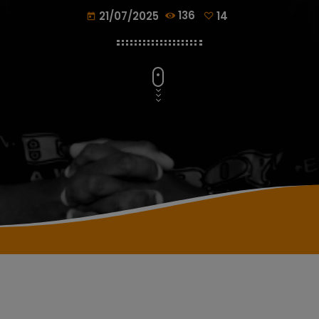
21/07/2025
136
14
today