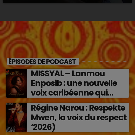
ÉPISODES DE PODCAST
MISSYAL – Lanmou
Enposib : une nouvelle
voix caribéenne qui
transforme les émotions
Régine Narou : Respekte
en musique (2026)
Mwen, la voix du respect
‘2026)