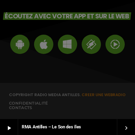
ÉCOUTEZ AVEC VOTRE APP ET SUR LE WEB
COPYRIGHT RADIO MEDIA ANTILLES.
CREER UNE WEBRADIO
CONFIDENTIALITÉ
CONTACTS
RMA Antilles – Le Son des îles
play_arrow
keyboard_arrow_right
FRANÇAIS