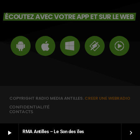
ÉCOUTEZ AVEC VOTRE APP ET SUR LE WEB
COPYRIGHT RADIO MEDIA ANTILLES.
CREER UNE WEBRADIO
CONFIDENTIALITÉ
CONTACTS
RMA Antilles – Le Son des îles
play_arrow
keyboard_arrow_right
FRANÇAIS