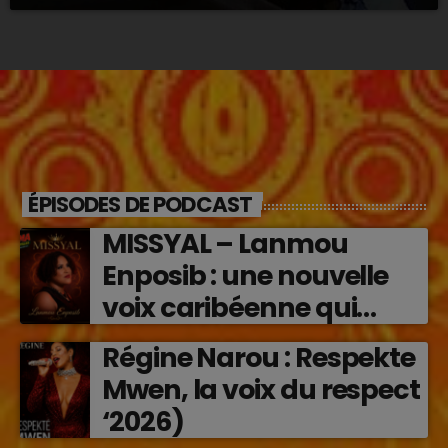
ÉPISODES DE PODCAST
MISSYAL – Lanmou
Enposib : une nouvelle
voix caribéenne qui
transforme les émotions
Régine Narou : Respekte
en musique (2026)
Mwen, la voix du respect
‘2026)