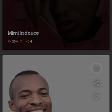
Mimi la douce
204
4
person_outline