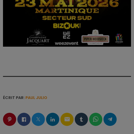
ÉCRIT PAR:
PAUL JULIO
email