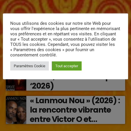
ÉPISODES DE PODCAST
Nous utilisons des cookies sur notre site Web pour
vous offrir l'expérience la plus pertinente en mémorisant
MISSYAL – Lanmou
vos préférences et en répétant vos visites. En cliquant
sur « Tout accepter », vous consentez à l'utilisation de
Enposib : une nouvelle
TOUS les cookies. Cependant, vous pouvez visiter les
voix caribéenne qui
« Paramètres des cookies » pour fournir un
consentement contrôlé.
transforme les émotions
Régine Narou : Respekte
Paramètres Cookie
Tout accepter
en musique (2026)
Mwen, la voix du respect
‘2026)
« Lanmou Nou » (2026) :
la rencontre vibrante
entre Victor O et
Jocelyne Béroard