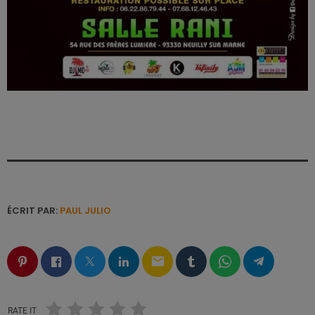
ÉCRIT PAR:
PAUL JULIO
email
RATE IT