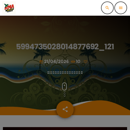
search
menu
5994735028014877692_121
21/04/2026
10
today
share
email