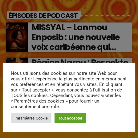
ÉPISODES DE PODCAST
MISSYAL – Lanmou
Enposib : une nouvelle
voix caribéenne qui
transforme les émotions
Régine Narou : Respekte
en musique (2026)
Mwen, la voix du respect
Nous utilisons des cookies sur notre site Web pour
vous offrir l'expérience la plus pertinente en mémorisant
‘2026)
vos préférences et en répétant vos visites. En cliquant
sur « Tout accepter », vous consentez à l'utilisation de
« Lanmou Nou » (2026) :
TOUS les cookies. Cependant, vous pouvez visiter les
« Paramètres des cookies » pour fournir un
la rencontre vibrante
consentement contrôlé.
entre Victor O et
Paramètres Cookie
Tout accepter
Jocelyne Béroard