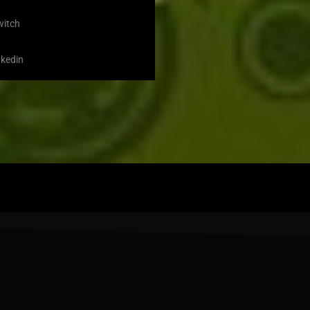
witch
nkedin