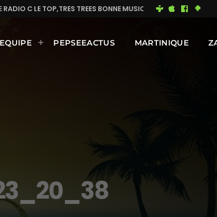
,TRES TREES BONNE MUSIQUE EN CONTINUE
MIMI DU 
EQUIPE
PEPSEEACTUS
MARTINIQUE
Z
 23_20_38