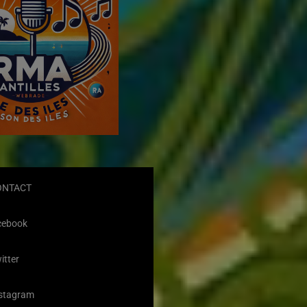
ONTACT
cebook
itter
stagram