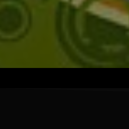
Victor O et
Jocelyne Béroard