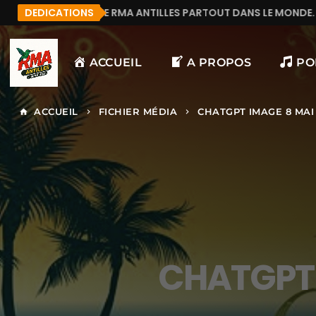
COUTE RMA ANTILLES PARTOUT DANS LE MONDE.
DEDICATIONS
MAN
ACCUEIL
A PROPOS
PO
ACCUEIL
FICHIER MÉDIA
CHATGPT IMAGE 8 MAI 
home
keyboard_arrow_right
keyboard_arrow_right
CHATGPT 