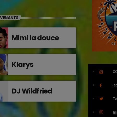
RVENANTS
Mimi la douce
Klarys
C
Fa
DJ Wildfried
Tw
In