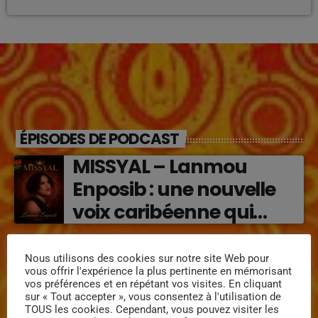
ÉPISODES DE PODCAST
MISSYAL – Lanmou
Enposib : une nouvelle
voix caribéenne qui
transforme les émotions
Régine Narou : Respekte
en musique (2026)
Nous utilisons des cookies sur notre site Web pour
Mwen, la voix du respect
vous offrir l'expérience la plus pertinente en mémorisant
vos préférences et en répétant vos visites. En cliquant
‘2026)
sur « Tout accepter », vous consentez à l'utilisation de
TOUS les cookies. Cependant, vous pouvez visiter les