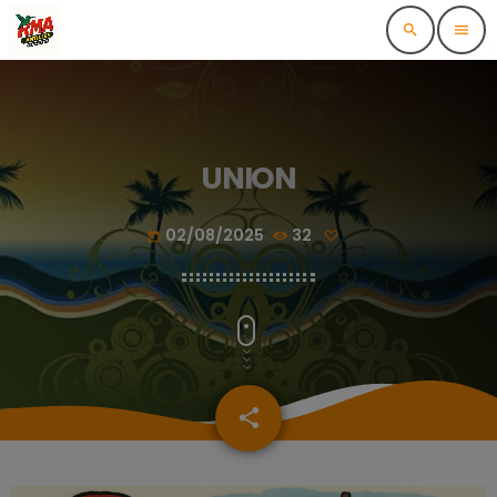
search
menu
UNION
02/08/2025
32
today
share
email