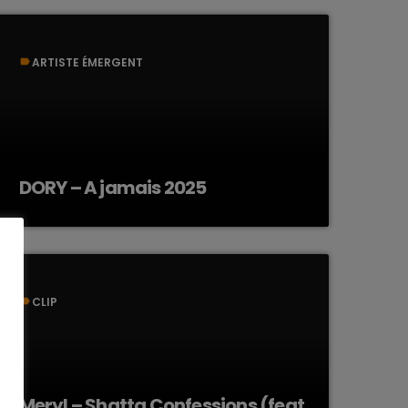
ARTISTE ÉMERGENT
label
DORY – A jamais 2025
CLIP
label
Meryl – Shatta Confessions (feat.