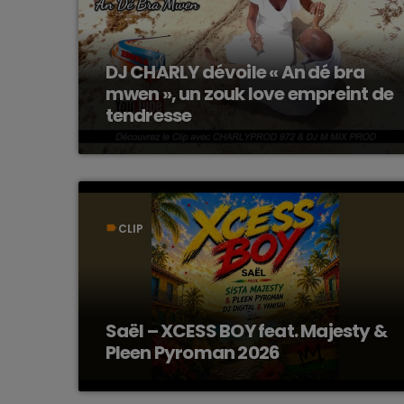
DJ CHARLY dévoile « An dé bra
mwen », un zouk love empreint de
tendresse
CLIP
label
Saël – XCESS BOY feat. Majesty &
Pleen Pyroman 2026