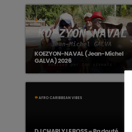
CLIP
label
KOEZYON-NAVAL (Jean-Michel
GALVA) 2026
AFRO CARIBBEAN VIBES
label
DJ CHARLY LE BOSS – Pa douté