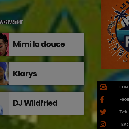
RVENANTS
Mimi la douce
Klarys
CON
Face
DJ Wildfried
Twitt
Inst