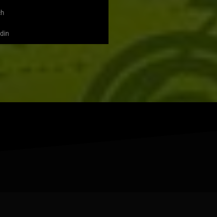
ch
din