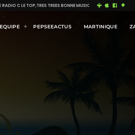
P,TRES TREES BONNE MUSIQUE EN CONTINUE
MIMI DU
EQUIPE
PEPSEEACTUS
MARTINIQUE
Z