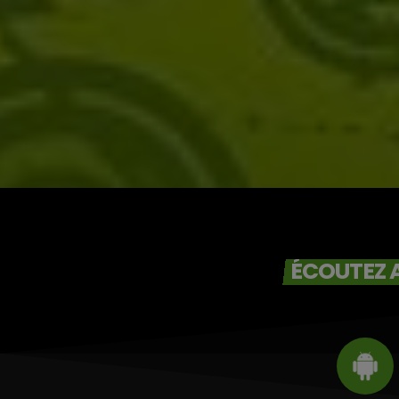
Victor O et
Jocelyne Béroard
ÉCOUTEZ A