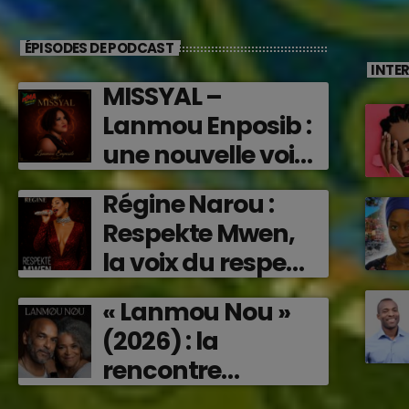
ÉPISODES DE PODCAST
INTE
MISSYAL –
Lanmou Enposib :
une nouvelle voix
caribéenne qui
Régine Narou :
transforme les
Respekte Mwen,
émotions en
la voix du respect
musique (2026)
‘2026)
« Lanmou Nou »
(2026) : la
rencontre
vibrante entre