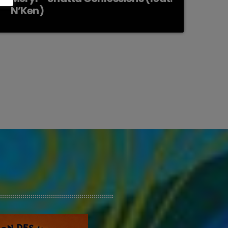
N’Ken)