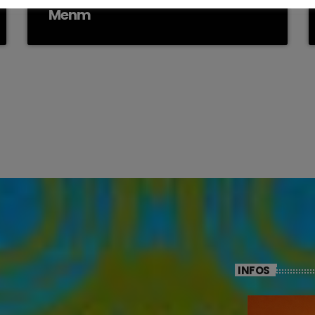
Menm
INFOS