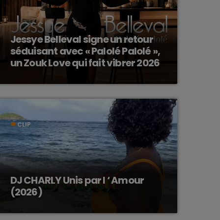
Jessye Belleval signe un retour
séduisant avec « Palolé Palolé »,
un Zouk Love qui fait vibrer 2026
CLIP
label
DJ CHARLY Unis par l ‘ Amour
(2026)