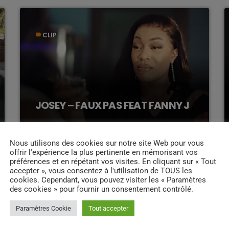
CLIP
label
JOSEY – FAUX PAS FEAT FANNY J
Nous utilisons des cookies sur notre site Web pour vous
offrir l'expérience la plus pertinente en mémorisant vos
préférences et en répétant vos visites. En cliquant sur « Tout
CLIP
label
accepter », vous consentez à l'utilisation de TOUS les
cookies. Cependant, vous pouvez visiter les « Paramètres
des cookies » pour fournir un consentement contrôlé.
Paramètres Cookie
Tout accepter
Rayan Labiche – Bénédiksion Kan