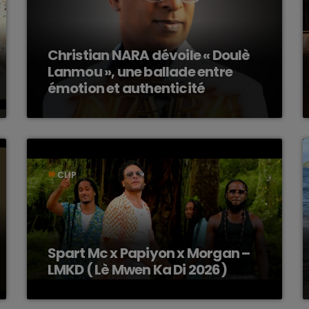
Christian NARA dévoile « Doulè
Lanmou », une ballade entre
émotion et authenticité
CLIP
label
Spart Mc x Papiyon x Morgan –
LMKD ( Lè Mwen Ka Di 2026)