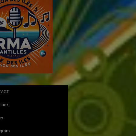
TACT
book
er
agram