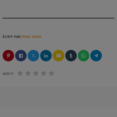
ÉCRIT PAR:
PAUL JULIO
email
RATE IT