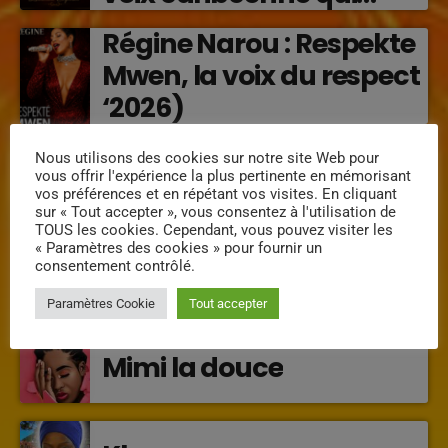
transforme les émotions
Régine Narou : Respekte
en musique (2026)
Mwen, la voix du respect
‘2026)
« Lanmou Nou » (2026) :
Nous utilisons des cookies sur notre site Web pour
vous offrir l'expérience la plus pertinente en mémorisant
la rencontre vibrante
vos préférences et en répétant vos visites. En cliquant
entre Victor O et
sur « Tout accepter », vous consentez à l'utilisation de
TOUS les cookies. Cependant, vous pouvez visiter les
Jocelyne Béroard
« Paramètres des cookies » pour fournir un
consentement contrôlé.
INTERVENANTS
Paramètres Cookie
Tout accepter
Mimi la douce