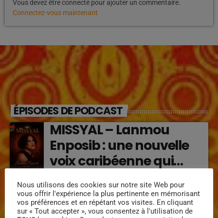
Vous devez être connecté pour ajouter un commentaire.
Connectez-vous maintenant
ÉPISODES DE PODCAST
MISSYAL – Lanmou
Enposib : une nouvelle
voix caribéenne qui
transforme les émotions
Régine Narou : Respekte
Nous utilisons des cookies sur notre site Web pour
en musique (2026)
vous offrir l'expérience la plus pertinente en mémorisant
Mwen, la voix du respect
vos préférences et en répétant vos visites. En cliquant
sur « Tout accepter », vous consentez à l'utilisation de
‘2026)