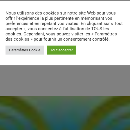
ES D’ARTICLES (0)
Nous utilisons des cookies sur notre site Web pour vous
offrir l'expérience la plus pertinente en mémorisant vos
préférences et en répétant vos visites. En cliquant sur « Tout
accepter », vous consentez à l'utilisation de TOUS les
cookies. Cependant, vous pouvez visiter les « Paramètres
réponse
des cookies » pour fournir un consentement contrôlé.
connecté pour ajouter un commentaire.
Connectez-vous maintenant
Paramètres Cookie
Tout accepter