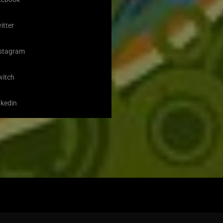
itter
stagram
witch
nkedin