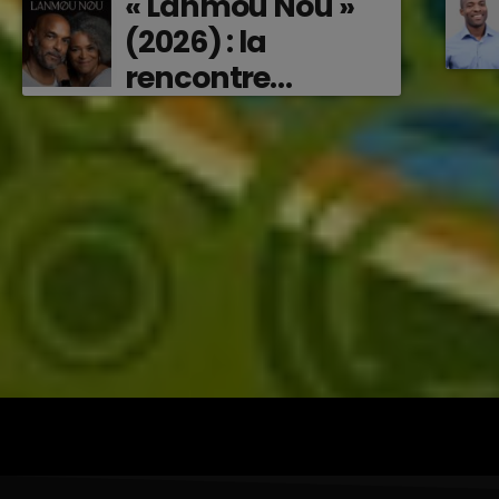
« Lanmou Nou »
(2026) : la
rencontre
vibrante entre
Victor O et
Jocelyne Béroard