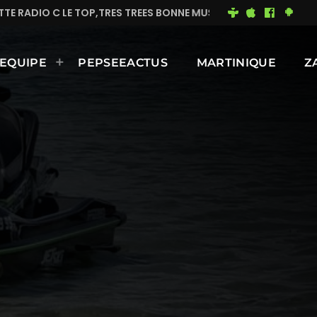
TRES TREES BONNE MUSIQUE EN CONTINUE
MIMI DU 9
EQUIPE
PEPSEEACTUS
MARTINIQUE
Z