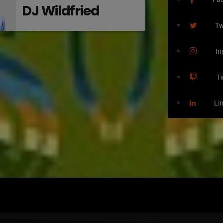
DJ Wildfried
Tw
In
T
Li