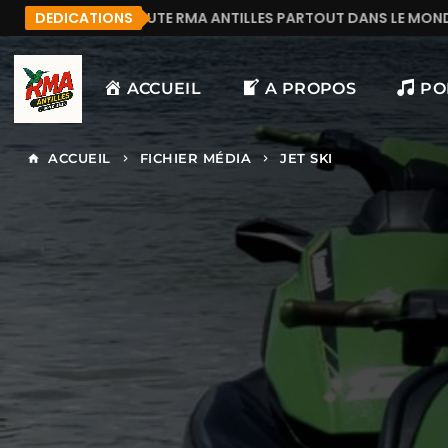
OUTE RMA ANTILLES PARTOUT DANS LE MONDE.
DEDICATIONS
MANU
ACCUEIL
A PROPOS
PO
ACCUEIL
FICHIER MÉDIA
JET SKI
home
keyboard_arrow_right
keyboard_arrow_right