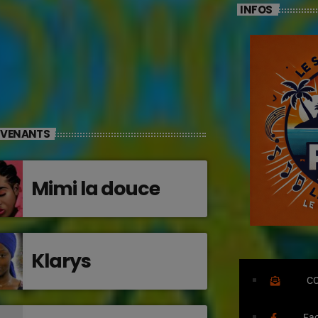
INFOS
RVENANTS
Mimi la douce
Klarys
C
Fa