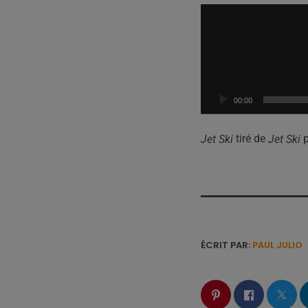
L
e
c
t
e
u
00:00
r
a
tiré de
p
Jet Ski
Jet Ski
u
d
i
o
ÉCRIT PAR:
PAUL JULIO