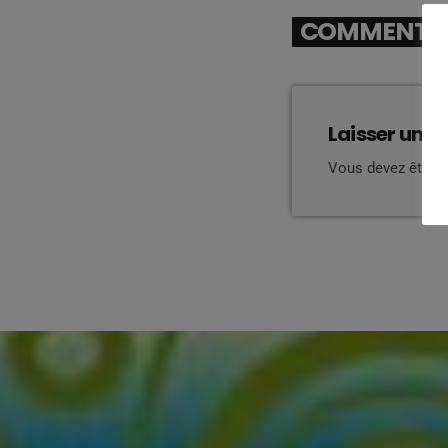
COMMENTAIR
Laisser une 
Vous devez être 