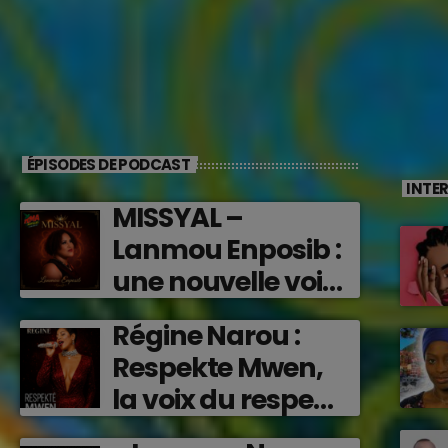
ÉPISODES DE PODCAST
INTE
MISSYAL –
Lanmou Enposib :
une nouvelle voix
caribéenne qui
Régine Narou :
transforme les
Respekte Mwen,
émotions en
la voix du respect
musique (2026)
‘2026)