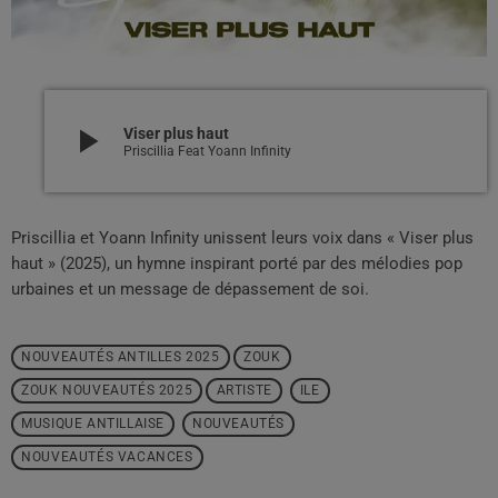
play_arrow
Viser plus haut
Priscillia Feat Yoann Infinity
Priscillia et Yoann Infinity unissent leurs voix dans « Viser plus
haut » (2025), un hymne inspirant porté par des mélodies pop
urbaines et un message de dépassement de soi.
NOUVEAUTÉS ANTILLES 2025
ZOUK
ZOUK NOUVEAUTÉS 2025
ARTISTE
ILE
MUSIQUE ANTILLAISE
NOUVEAUTÉS
NOUVEAUTÉS VACANCES