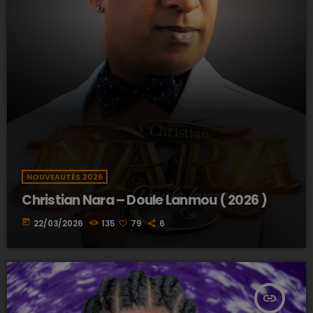
NOUVEAUTÉS 2026
Christian Nara – Doule Lanmou ( 2026 )
today
22/03/2026
135
79
6
insert_link