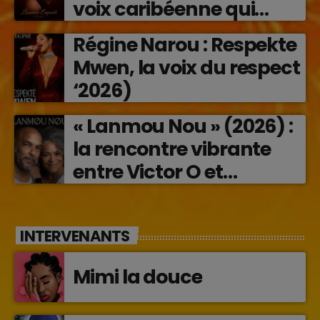
voix caribéenne qui
transforme les émotions
Régine Narou : Respekte
en musique (2026)
Mwen, la voix du respect
‘2026)
« Lanmou Nou » (2026) :
la rencontre vibrante
entre Victor O et
Jocelyne Béroard
INTERVENANTS
Mimi la douce