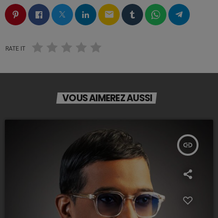
email
RATE IT
VOUS AIMEREZ AUSSI
insert_link