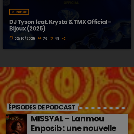
MUSIQUE
DJ Tyson feat. Krysto & TMX Official –
Bijoux (2025)
today
02/10/2025
76
48
ÉPISODES DE PODCAST
MISSYAL – Lanmou
Enposib : une nouvelle