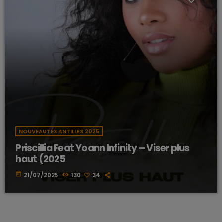
NOUVEAUTÉS ANTILLES 2025
Priscillia Feat Yoann Infinity – Viser plus
haut (2025
today
21/07/2025
130
34