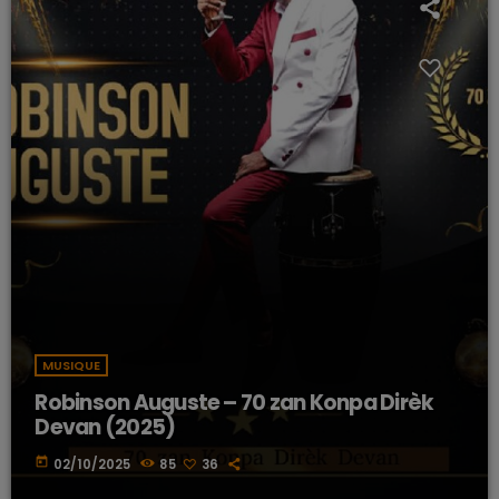
MUSIQUE
Robinson Auguste – 70 zan Konpa Dirèk
Devan (2025)
today
02/10/2025
85
36