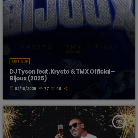
MUSIQUE
DJ Tyson feat. Krysto & TMX Official –
Bijoux (2025)
today
02/10/2025
77
48
insert_link