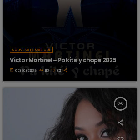
NOUVEAUTÉ MUSIQUE
Victor Martinel – Pa kité y chapé 2025
today
02/10/2025
92
33
insert_link