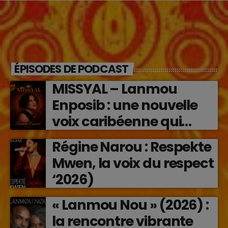
ÉPISODES DE PODCAST
MISSYAL – Lanmou
Enposib : une nouvelle
voix caribéenne qui
transforme les émotions
Régine Narou : Respekte
en musique (2026)
Mwen, la voix du respect
‘2026)
« Lanmou Nou » (2026) :
la rencontre vibrante