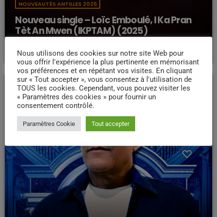
NOUVEAUTÉS ANTILLES 2025
Nouveau single – Loïc Emboulé, I Ka Pran
Tèt An Mwen (IKPTAM) (2025)
today
02/10/2025
88
57
Nous utilisons des cookies sur notre site Web pour
vous offrir l'expérience la plus pertinente en mémorisant
vos préférences et en répétant vos visites. En cliquant
sur « Tout accepter », vous consentez à l'utilisation de
TOUS les cookies. Cependant, vous pouvez visiter les
« Paramètres des cookies » pour fournir un
insert_link
consentement contrôlé.
Paramètres Cookie
Tout accepter