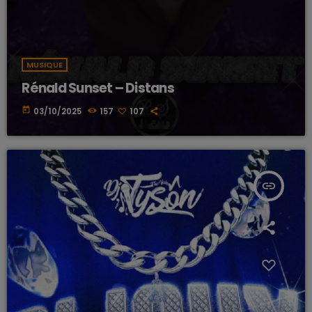
MUSIQUE
Rénald Sunset – Distans
today
03/10/2025
157
107
insert_link