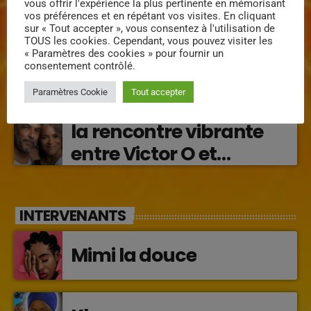
vous offrir l'expérience la plus pertinente en mémorisant
transforme les émotions
vos préférences et en répétant vos visites. En cliquant
Régine Narou : Respekte
sur « Tout accepter », vous consentez à l'utilisation de
en musique (2026)
TOUS les cookies. Cependant, vous pouvez visiter les
Mwen, la voix du respect
« Paramètres des cookies » pour fournir un
consentement contrôlé.
‘2026)
Paramètres Cookie
Tout accepter
« Lanmou Nou » (2026) :
la rencontre vibrante
entre Victor O et
Jocelyne Béroard
INTERVENANTS
Mimi la douce