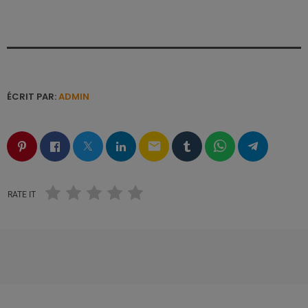
ÉCRIT PAR:
ADMIN
email
RATE IT