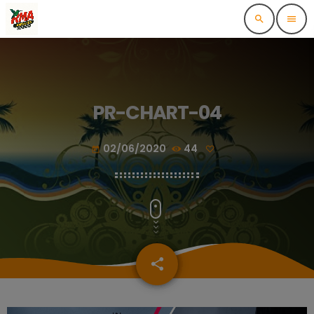
search
menu
PR-CHART-04
02/06/2020
44
today
share
email