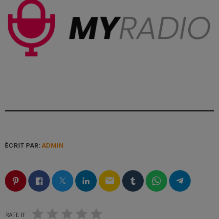
ÉCRIT PAR:
ADMIN
email
RATE IT