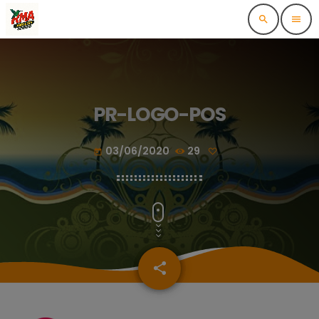
search
menu
PR-LOGO-POS
03/06/2020
29
today
share
email