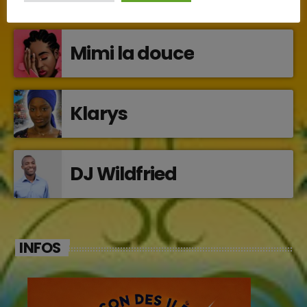
INTERVENANTS
Mimi la douce
Klarys
DJ Wildfried
INFOS