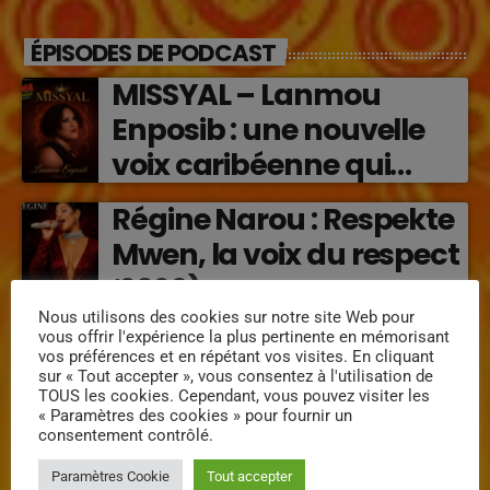
ÉPISODES DE PODCAST
MISSYAL – Lanmou
Enposib : une nouvelle
voix caribéenne qui
transforme les émotions
Régine Narou : Respekte
en musique (2026)
Mwen, la voix du respect
‘2026)
Nous utilisons des cookies sur notre site Web pour
« Lanmou Nou » (2026) :
vous offrir l'expérience la plus pertinente en mémorisant
vos préférences et en répétant vos visites. En cliquant
la rencontre vibrante
sur « Tout accepter », vous consentez à l'utilisation de
TOUS les cookies. Cependant, vous pouvez visiter les
entre Victor O et
« Paramètres des cookies » pour fournir un
consentement contrôlé.
Jocelyne Béroard
Paramètres Cookie
Tout accepter