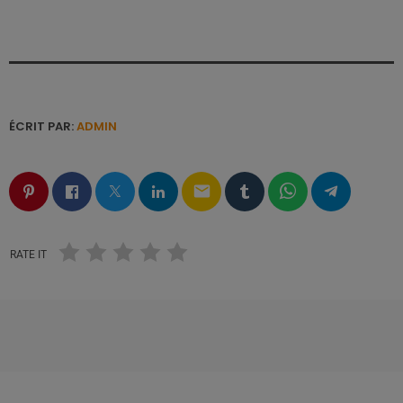
ÉCRIT PAR:
ADMIN
email
RATE IT