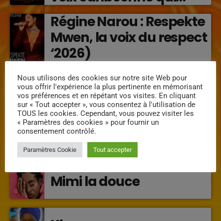
transforme les émotions
Régine Narou : Respekte
en musique (2026)
Mwen, la voix du respect
‘2026)
« Lanmou Nou » (2026) :
Nous utilisons des cookies sur notre site Web pour
vous offrir l'expérience la plus pertinente en mémorisant
la rencontre vibrante
vos préférences et en répétant vos visites. En cliquant
entre Victor O et
sur « Tout accepter », vous consentez à l'utilisation de
TOUS les cookies. Cependant, vous pouvez visiter les
Jocelyne Béroard
« Paramètres des cookies » pour fournir un
consentement contrôlé.
INTERVENANTS
Paramètres Cookie
Tout accepter
Mimi la douce