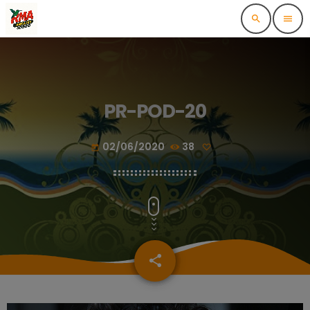
search
menu
PR-POD-20
02/06/2020
38
today
share
email