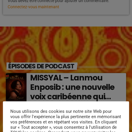
Vous devez être connecté pour ajouter un commentaire.
Connectez-vous maintenant
ÉPISODES DE PODCAST
MISSYAL – Lanmou
Enposib : une nouvelle
voix caribéenne qui
transforme les émotions
Régine Narou : Respekte
Nous utilisons des cookies sur notre site Web pour
en musique (2026)
vous offrir l'expérience la plus pertinente en mémorisant
Mwen, la voix du respect
vos préférences et en répétant vos visites. En cliquant
‘2026)
sur « Tout accepter », vous consentez à l'utilisation de