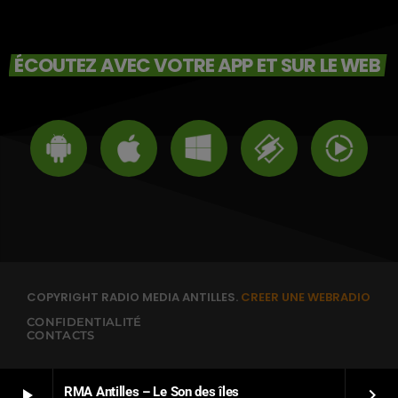
ÉCOUTEZ AVEC VOTRE APP ET SUR LE WEB
COPYRIGHT RADIO MEDIA ANTILLES.
CREER UNE WEBRADIO
CONFIDENTIALITÉ
CONTACTS
RMA Antilles – Le Son des îles
play_arrow
keyboard_arrow_right