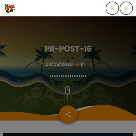
search
menu
PR-POST-16
02/06/2020
14
today
share
email