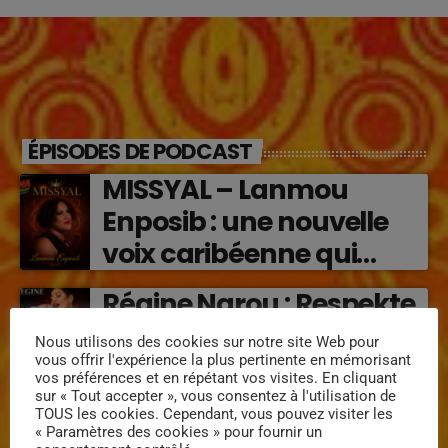
ÉPISODES DE PODCAST
MISSYAL – Lanmou
Enposib : une nouvelle
voix caribéenne qui
transforme les émotions
Régine Narou : Respekte
en musique (2026)
Mwen, la voix du respect
Nous utilisons des cookies sur notre site Web pour
‘2026)
vous offrir l'expérience la plus pertinente en mémorisant
vos préférences et en répétant vos visites. En cliquant
sur « Tout accepter », vous consentez à l'utilisation de
« Lanmou Nou » (2026) :
TOUS les cookies. Cependant, vous pouvez visiter les
« Paramètres des cookies » pour fournir un