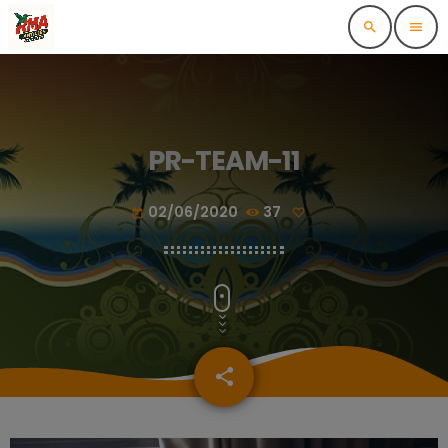
search
menu
PR-TEAM-11
02/06/2020
37
today
share
email