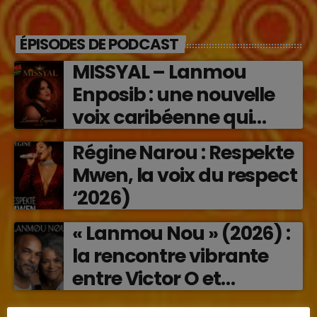
ÉPISODES DE PODCAST
MISSYAL – Lanmou
Enposib : une nouvelle
voix caribéenne qui
transforme les émotions
Régine Narou : Respekte
en musique (2026)
Mwen, la voix du respect
‘2026)
« Lanmou Nou » (2026) :
la rencontre vibrante
entre Victor O et
Jocelyne Béroard