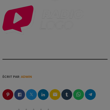
ÉCRIT PAR:
ADMIN
email