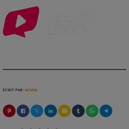
ÉCRIT PAR:
ADMIN
email