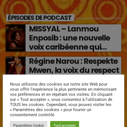
ÉPISODES DE PODCAST
MISSYAL – Lanmou
Enposib : une nouvelle
voix caribéenne qui
transforme les émotions
Régine Narou : Respekte
en musique (2026)
Mwen, la voix du respect
‘2026)
Nous utilisons des cookies sur notre site Web pour
vous offrir l'expérience la plus pertinente en mémorisant
« Lanmou Nou » (2026) :
vos préférences et en répétant vos visites. En cliquant
sur « Tout accepter », vous consentez à l'utilisation de
la rencontre vibrante
TOUS les cookies. Cependant, vous pouvez visiter les
entre Victor O et
« Paramètres des cookies » pour fournir un
consentement contrôlé.
Jocelyne Béroard
Paramètres Cookie
Tout accepter