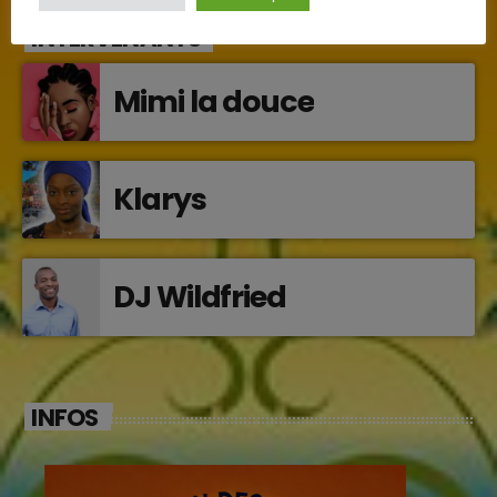
INTERVENANTS
Mimi la douce
Klarys
DJ Wildfried
INFOS