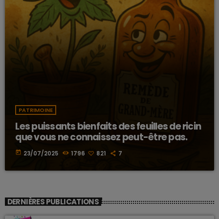
PATRIMOINE
Les puissants bienfaits des feuilles de ricin
que vous ne connaissez peut-être pas.
today
23/07/2025
1796
821
7
DERNIÈRES PUBLICATIONS