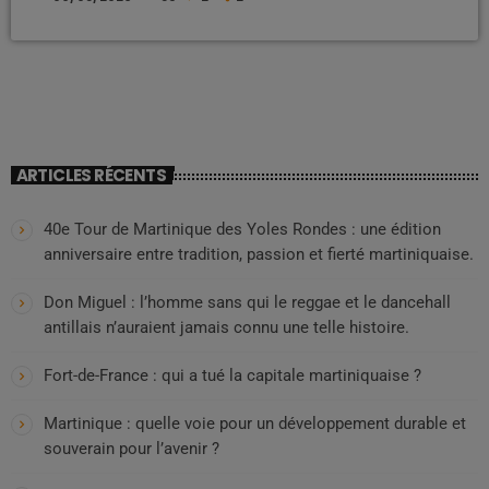
portes closes, des procédures transformées en forteresses
administratives. La France qui ne détruit pas les scandales : elle les
anesthésie. Dans l’affaire Jeffrey Epstein, vaste séisme mondial
mêlant pouvoir, […]
ARTICLES RÉCENTS
40e Tour de Martinique des Yoles Rondes : une édition
anniversaire entre tradition, passion et fierté martiniquaise.
Don Miguel : l’homme sans qui le reggae et le dancehall
antillais n’auraient jamais connu une telle histoire.
Fort-de-France : qui a tué la capitale martiniquaise ?
Martinique : quelle voie pour un développement durable et
souverain pour l’avenir ?