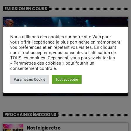
EMISSION EN COURS
Nous utilisons des cookies sur notre site Web pour
vous offrir l'expérience la plus pertinente en mémorisant
vos préférences et en répétant vos visites. En cliquant
sur « Tout accepter », vous consentez à l'utilisation de
TOUS les cookies. Cependant, vous pouvez visiter les
« Paramètres des cookies » pour fournir un
WEEK -END COMPAS
consentement contrôlé.
Week end Compas Familly
Paramètres Cookie
Tout accepter
09:00 - 19:00
PROCHAINES ÉMISSIONS
Nostalgie retro