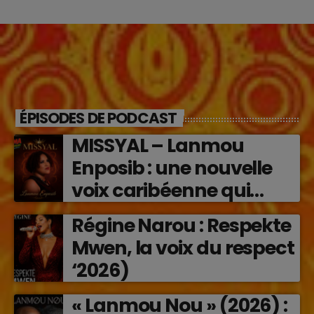
ÉPISODES DE PODCAST
MISSYAL – Lanmou
Enposib : une nouvelle
voix caribéenne qui
transforme les émotions
Régine Narou : Respekte
en musique (2026)
Mwen, la voix du respect
‘2026)
« Lanmou Nou » (2026) :