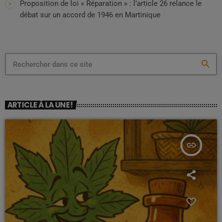
Proposition de loi « Réparation » : l’article 26 relance le
débat sur un accord de 1946 en Martinique
search
ARTICLE À LA UNE !
insert_link