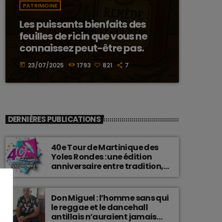
PATRIMOINE
Les puissants bienfaits des
feuilles de ricin que vous ne
connaissez peut-être pas.
23/07/2025
1793
821
7
today
DERNIÈRES PUBLICATIONS
40e Tour de Martinique des
Yoles Rondes : une édition
anniversaire entre tradition,
passion et fierté
martiniquaise.
Don Miguel : l’homme sans qui
le reggae et le dancehall
antillais n’auraient jamais