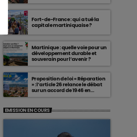
connu une telle histoire.
Fort-de-France : qui a tué la
capitale martiniquaise ?
Martinique : quelle voie pour un
développement durable et
souverain pour l’avenir ?
Proposition de loi « Réparation
» : l’article 26 relance le débat
sur un accord de 1946 en
Martinique
EMISSION EN COURS