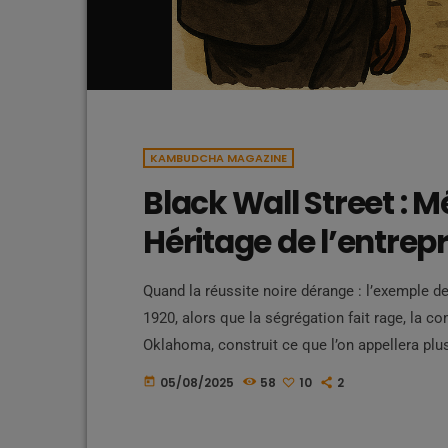
KAMBUDCHA MAGAZINE
Black Wall Street : 
Héritage de l’entrepr
Quand la réussite noire dérange : l’exemple 
1920, alors que la ségrégation fait rage, la 
Oklahoma, construit ce que l’on appellera plus 
entrepreneuriat, et résilience, les habitants 
05/08/2025
58
10
2
today
Des banques noires : Greenwood Avenue débord
Des […]