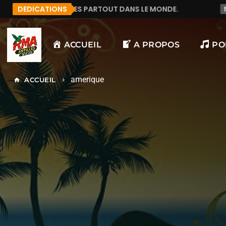
TOUT DANS LE MONDE.
DEDICATIONS
MANU972
F&LICITATION J
ACCUEIL
A PROPOS
PO
amerique
ACCUEIL
home
keyboard_arrow_right