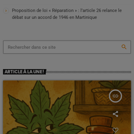
Proposition de loi « Réparation » : l’article 26 relance le
débat sur un accord de 1946 en Martinique
search
ARTICLE À LA UNE !
insert_link