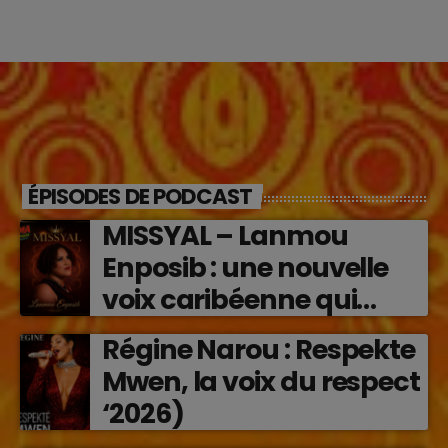
ÉPISODES DE PODCAST
MISSYAL – Lanmou
Enposib : une nouvelle
voix caribéenne qui
transforme les émotions
Régine Narou : Respekte
en musique (2026)
Mwen, la voix du respect
‘2026)