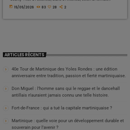
populaire aussi cruelle que révélatrice. Mais derrière le sarcasme, il
today
15/05/2026
83
28
2
y a une réalité beaucoup plus profonde : celle d’une aliénation
héritée de plusieurs siècles de domination coloniale, d’esclavage et
de hiérarchisation raciale. Le bounty ne naît pas ainsi. Il est fabriqué.
[…]
ARTICLES RÉCENTS
40e Tour de Martinique des Yoles Rondes : une édition
anniversaire entre tradition, passion et fierté martiniquaise.
Don Miguel : l’homme sans qui le reggae et le dancehall
antillais n’auraient jamais connu une telle histoire.
Fort-de-France : qui a tué la capitale martiniquaise ?
Martinique : quelle voie pour un développement durable et
souverain pour l’avenir ?