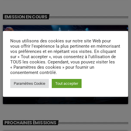
EMISSION EN COURS
Nous utilisons des cookies sur notre site Web pour
vous offrir l'expérience la plus pertinente en mémorisant
vos préférences et en répétant vos visites. En cliquant
sur « Tout accepter », vous consentez à l'utilisation de
TOUS les cookies. Cependant, vous pouvez visiter les
« Paramètres des cookies » pour fournir un
consentement contrôlé.
WEEK -END COMPAS
Paramètres Cookie
Tout accepter
Week end Compas Familly
09:00 - 19:00
PROCHAINES ÉMISSIONS