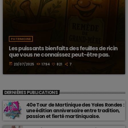
PATRIMOINE
Les puissants bienfaits des feuilles de ricin
que vous ne connaissez peut-être pas.
today
23/07/2025
1794
821
7
DERNIÈRES PUBLICATIONS
40e Tour de Martinique des Yoles Rondes :
une édition anniversaire entre tradition,
passion et fierté martiniquaise.