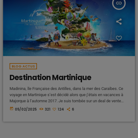
insert_link
BLOG ACTUS
Destination Martinique
Madinina, île Française des Antilles, dans la mer des Caraïbes. Ce
voyage en Martinique s’est décidé alors que j’étais en vacances à
Majorque à l’automne 2017. Je suis tombée sur un deal de vente
privée : un bon d’achat pour le billet d’avion avec Corsair. C’était
today
05/02/2025
321
124
6
décidé, direction La Martinique pour mes grandes vacances 2018.
VOL POUR FORT DE FRANCE Compagnie aérienne : Corsair. Tarif du
vol aller-retour : 389 euros Vous pouvez […]