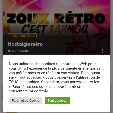
ZOUK NOSTALGIE
Nostalgie retro
more_vert
19:00 - 22:00
Nous utilisons des cookies sur notre site Web pour
Nostalgie retro
close
vous offrir l'expérience la plus pertinente en mémorisant
Dj Wildfried
vos préférences et en répétant vos visites. En cliquant
PROCHAINES ÉMISSIONS
sur « Tout accepter », vous consentez à l'utilisation de
TOUS les cookies. Cependant, vous pouvez visiter les
Les plus beaux Zouk des années 80
« Paramètres des cookies » pour fournir un
La vie Jodi
consentement contrôlé.
10:00 - 12:00
Paramètres Cookie
Tout accepter
Good afternoon