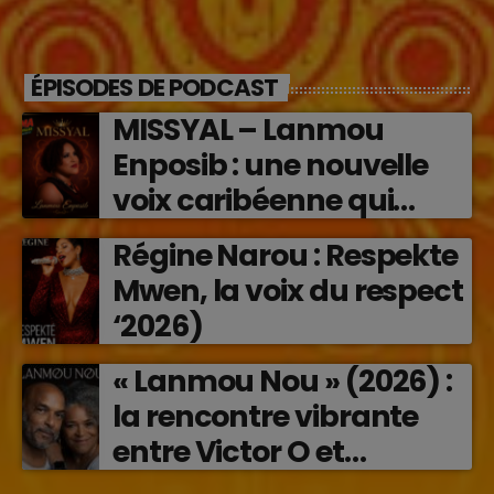
ÉPISODES DE PODCAST
MISSYAL – Lanmou
Enposib : une nouvelle
voix caribéenne qui
transforme les émotions
Régine Narou : Respekte
en musique (2026)
Mwen, la voix du respect
‘2026)
« Lanmou Nou » (2026) :
la rencontre vibrante
entre Victor O et
Jocelyne Béroard