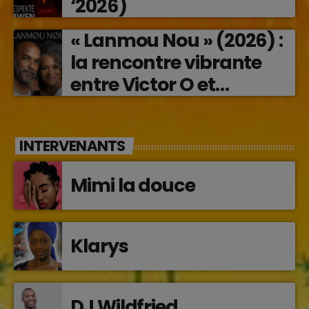
‘2026)
« Lanmou Nou » (2026) :
la rencontre vibrante
entre Victor O et
Jocelyne Béroard
INTERVENANTS
Mimi la douce
Klarys
DJ Wildfried