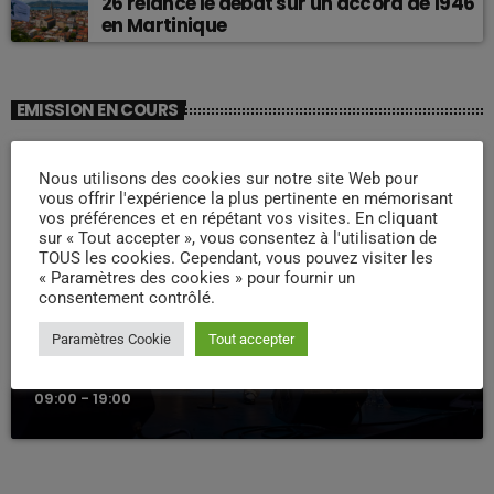
26 relance le débat sur un accord de 1946
en Martinique
EMISSION EN COURS
Nous utilisons des cookies sur notre site Web pour
vous offrir l'expérience la plus pertinente en mémorisant
vos préférences et en répétant vos visites. En cliquant
sur « Tout accepter », vous consentez à l'utilisation de
TOUS les cookies. Cependant, vous pouvez visiter les
« Paramètres des cookies » pour fournir un
consentement contrôlé.
WEEK -END COMPAS
Paramètres Cookie
Tout accepter
Week end Compas Familly
09:00 - 19:00