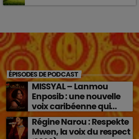
ÉPISODES DE PODCAST
MISSYAL – Lanmou
Enposib : une nouvelle
voix caribéenne qui
transforme les émotions
Régine Narou : Respekte
en musique (2026)
Mwen, la voix du respect