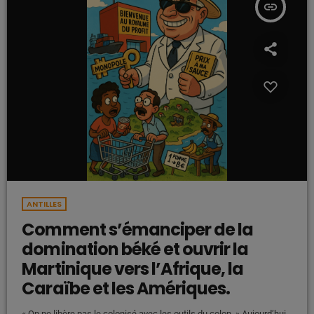
insert_link
ANTILLES
Comment s’émanciper de la
domination béké et ouvrir la
Martinique vers l’Afrique, la
Caraïbe et les Amériques.
« On ne libère pas le colonisé avec les outils du colon. » Aujourd’hui