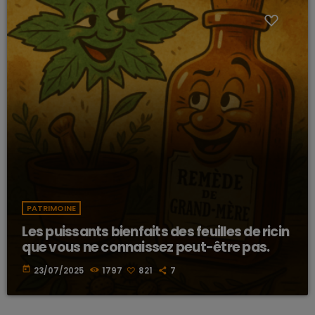
PATRIMOINE
Les puissants bienfaits des feuilles de ricin
que vous ne connaissez peut-être pas.
today
23/07/2025
1797
821
7