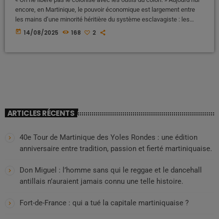
encore, en Martinique, le pouvoir économique est largement entre
les mains d’une minorité héritière du système esclavagiste : les
békés. Face à cette réalité, une question s’impose : comment s’en
today
14/08/2025
168
2
sortir, sans eux ? Comment construire une économie autonome,
ouverte sur l’Afrique, la Caraïbe et les Amériques ? Les békés : une
élite économique enracinée dans […]
ARTICLES RÉCENTS
40e Tour de Martinique des Yoles Rondes : une édition
anniversaire entre tradition, passion et fierté martiniquaise.
Don Miguel : l’homme sans qui le reggae et le dancehall
antillais n’auraient jamais connu une telle histoire.
Fort-de-France : qui a tué la capitale martiniquaise ?