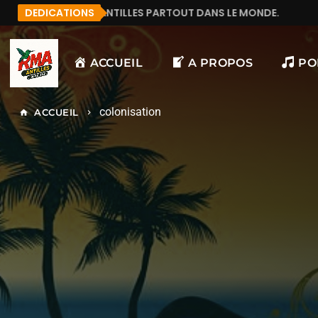
LES PARTOUT DANS LE MONDE.
DEDICATIONS
MANU972
F&LICIT
ACCUEIL
A PROPOS
PO
colonisation
ACCUEIL
home
keyboard_arrow_right