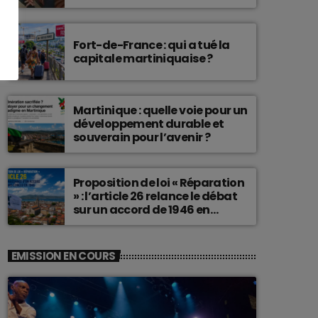
connu une telle histoire.
Fort-de-France : qui a tué la
capitale martiniquaise ?
Martinique : quelle voie pour un
développement durable et
souverain pour l’avenir ?
Proposition de loi « Réparation
» : l’article 26 relance le débat
sur un accord de 1946 en
Martinique
EMISSION EN COURS