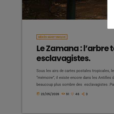
BÉKÉS MARTINIQUE
Le Zamana : l’arbre 
esclavagistes.
Sous les airs de cartes postales tropicales, le
“mémoire”, il existe encore dans les Antilles 
beaucoup plus sombre des esclavagistes .Par
parfois présenté aujourd’hui comme patrimoine
23/05/2026
91
46
3
today
antillais, certains de ces arbres furent aussi 