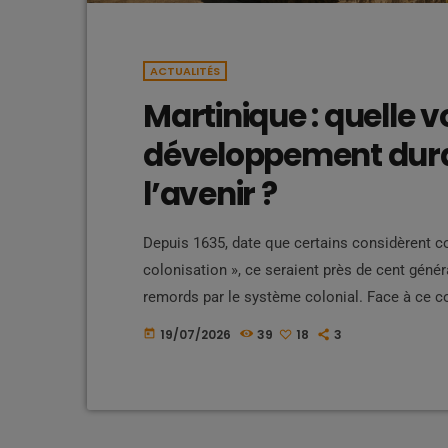
ACTUALITÉS
Martinique : quelle v
développement dura
l’avenir ?
Depuis 1635, date que certains considèrent c
colonisation », ce seraient près de cent génér
remords par le système colonial. Face à ce con
temps de changer de paradigme. Selon cette 
19/07/2026
39
18
3
today
tant que le statu quo est maintenu. Vouloir à 