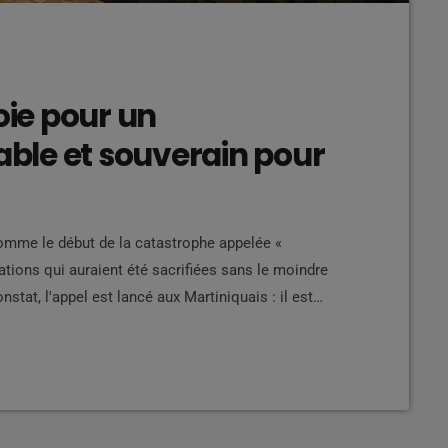
oie pour un
ble et souverain pour
omme le début de la catastrophe appelée «
ations qui auraient été sacrifiées sans le moindre
stat, l'appel est lancé aux Martiniquais : il est
analyse, aucun changement profond ne peut survenir
tout […]