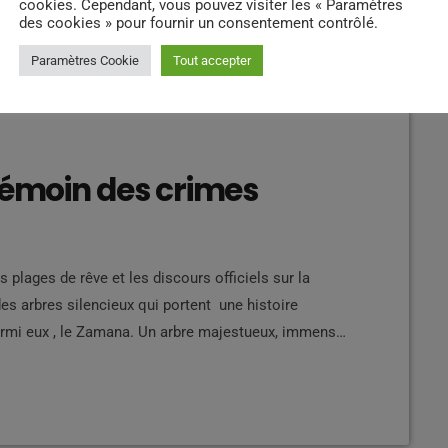
cookies. Cependant, vous pouvez visiter les « Paramètres
des cookies » pour fournir un consentement contrôlé.
Paramètres Cookie
Tout accepter
témoin des crimes
s plages de rêve et les discours officiels sur la
des arbres silencieux qui portent une histoire
mi eux , le Zamana. Un arbre majestueux, immense,
 naturel ou attraction touristique. Pourtant pour les
des arbres de supplice des esclaves. […]