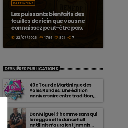
PATRIMOINE
Les puissants bienfaits des
feuilles de ricin que vous ne
connaissez peut-être pas.
23/07/2025
1796
821
7
today
DERNIÈRES PUBLICATIONS
40e Tour de Martinique des
Yoles Rondes : une édition
anniversaire entre tradition,
passion et fierté
martiniquaise.
Don Miguel : l’homme sans qui
le reggae et le dancehall
antillais n’auraient jamais