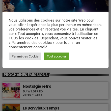
Nous utilisons des cookies sur notre site Web pour
vous offrir l'expérience la plus pertinente en mémorisant
vos préférences et en répétant vos visites. En cliquant
sur « Tout accepter », vous consentez à l'utilisation de
WEEK -END COMPAS
TOUS les cookies. Cependant, vous pouvez visiter les
Week end Compas Familly
« Paramètres des cookies » pour fournir un
consentement contrôlé.
09:00 - 19:00
Paramètres Cookie
Tout accepter
PROCHAINES ÉMISSIONS
Nostalgie retro
DJ WILDFRIED
23:40 - 23:55
Le Bon Vieux Temps