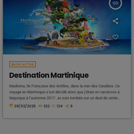
insert_link
BLOG ACTUS
Destination Martinique
Madinina, île Française des Antilles, dans la mer des Caraïbes. Ce
voyage en Martinique s’est décidé alors que j’étais en vacances à
Majorque à l’automne 2017. Je suis tombée sur un deal de vente
privée : un bon d’achat pour le billet d’avion avec Corsair. C’était
today
05/02/2025
322
124
6
décidé, direction La Martinique pour mes grandes vacances 2018.
VOL POUR FORT DE FRANCE Compagnie aérienne : Corsair. Tarif du
vol aller-retour : 389 euros Vous pouvez […]