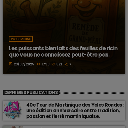
PATRIMOINE
Les puissants bienfaits des feuilles de ricin
que vous ne connaissez peut-être pas.
today
23/07/2025
1798
821
7
DERNIÈRES PUBLICATIONS
40e Tour de Martinique des Yoles Rondes :
une édition anniversaire entre tradition,
passion et fierté martiniquaise.