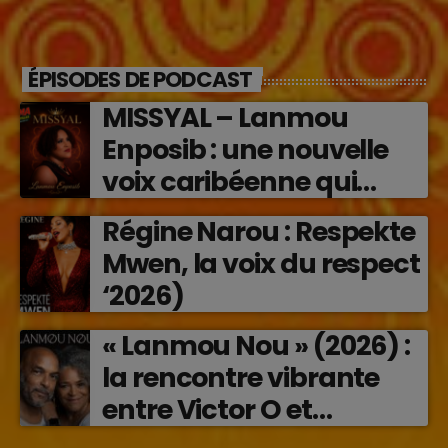
ÉPISODES DE PODCAST
MISSYAL – Lanmou
Enposib : une nouvelle
voix caribéenne qui
transforme les émotions
Régine Narou : Respekte
en musique (2026)
Mwen, la voix du respect
‘2026)
« Lanmou Nou » (2026) :
la rencontre vibrante
entre Victor O et
Jocelyne Béroard