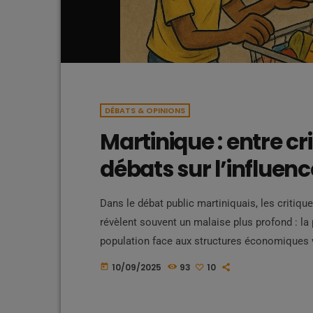
DÉBATS & OPINIONS
Martinique : entre cr
débats sur l’influe
Dans le débat public martiniquais, les critiqu
révèlent souvent un malaise plus profond : la 
population face aux structures économiques v
etouffent les initiatives martiniquaises avec l
10/09/2025
93
10
today
l'administration française.. Précarité et frust
critiques émises dans l’espace […]