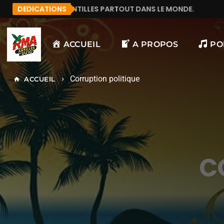
COUTE RMA ANTILLES PARTOUT DANS LE MONDE.
DEDICATIONS
MAN
ACCUEIL
A PROPOS
PO
Corruption politique
ACCUEIL
home
keyboard_arrow_right
C