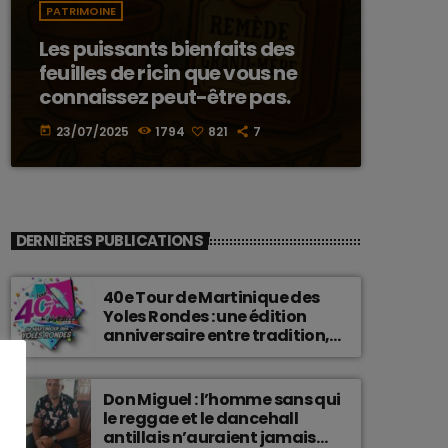
PATRIMOINE
Les puissants bienfaits des
feuilles de ricin que vous ne
connaissez peut-être pas.
23/07/2025
1794
821
7
today
DERNIÈRES PUBLICATIONS
40e Tour de Martinique des
Yoles Rondes : une édition
anniversaire entre tradition,
passion et fierté
martiniquaise.
Don Miguel : l’homme sans qui
le reggae et le dancehall
antillais n’auraient jamais