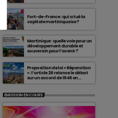
connu une telle histoire.
Fort-de-France : qui a tué la
capitale martiniquaise ?
Martinique : quelle voie pour un
développement durable et
souverain pour l’avenir ?
Proposition de loi « Réparation
» : l’article 26 relance le débat
sur un accord de 1946 en
Martinique
EMISSION EN COURS