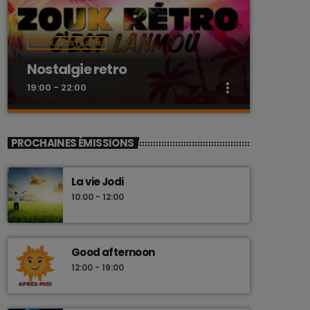
ZOUK NOSTALGIE
Nostalgie retro
more_vert
19:00 - 22:00
close
Nostalgie retro
PROCHAINES ÉMISSIONS
Dj Wildfried
La vie Jodi
Les plus beaux Zouk des années 80
10:00 - 12:00
Good afternoon
12:00 - 19:00