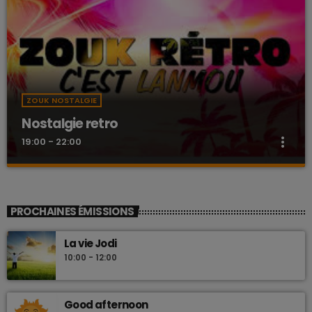
ZOUK NOSTALGIE
Nostalgie retro
more_vert
19:00 - 22:00
Nostalgie retro
close
Dj Wildfried
PROCHAINES ÉMISSIONS
Les plus beaux Zouk des années 80
La vie Jodi
10:00 - 12:00
Good afternoon