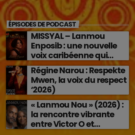
ÉPISODES DE PODCAST
MISSYAL – Lanmou
Enposib : une nouvelle
voix caribéenne qui
transforme les émotions
Régine Narou : Respekte
en musique (2026)
Mwen, la voix du respect
‘2026)
« Lanmou Nou » (2026) :
la rencontre vibrante
entre Victor O et
Jocelyne Béroard