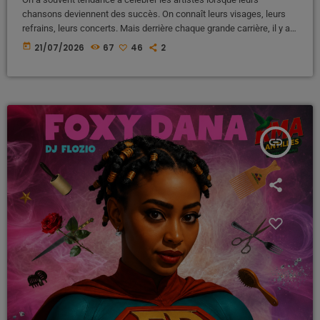
chansons deviennent des succès. On connaît leurs visages, leurs
refrains, leurs concerts. Mais derrière chaque grande carrière, il y a
souvent un homme de l'ombre. Un homme qui a cru avant tout le
today
21/07/2026
67
46
2
monde. Un homme qui a pris des risques quand personne n'y croyait.
Pour le reggae et le dancehall des Antilles, cet homme c'est Miguel
Elisabeth, plus connu […]
insert_link