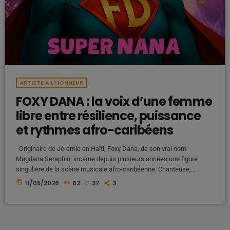
ARTISTE A L'HONNEUR
FOXY DANA : la voix d’une femme
libre entre résilience, puissance
et rythmes afro-caribéens
Originaire de Jérémie en Haïti, Foxy Dana, de son vrai nom
Magdana Seraphin, incarne depuis plusieurs années une figure
singulière de la scène musicale afro-caribéenne. Chanteuse,
auteure, compositrice, performeuse et productrice, l’artiste s’est
today
11/05/2026
82
37
3
imposée grâce à un univers mêlant Kompa, Zouk, Dancehall, Hip-
Hop, Trap et Pop urbaine, tout en portant des textes profondément
personnels et engagés. Des débuts entre chant, danse et influences
multiples Très jeune, FOXY DANA grandit […]