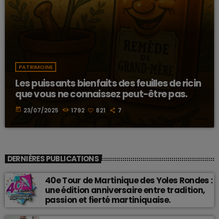
PATRIMOINE
Les puissants bienfaits des feuilles de ricin
que vous ne connaissez peut-être pas.
today
23/07/2025
1792
821
7
DERNIÈRES PUBLICATIONS
40e Tour de Martinique des Yoles Rondes :
une édition anniversaire entre tradition,
passion et fierté martiniquaise.