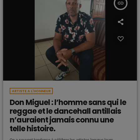
insert_link
ARTISTE A L'HONNEUR
Don Miguel : l’homme sans qui le
reggae et le dancehall antillais
n’auraient jamais connu une
telle histoire.
On a souvent tendance à célébrer les artistes lorsque leurs