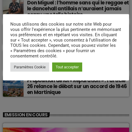
Don Miguel : l’homme sans qui le reggae et
le dancehall antillais n’auraient jamais
connu une telle histoire.
Nous utilisons des cookies sur notre site Web pour
vous offrir l'expérience la plus pertinente en mémorisant
Fort-de-France : qui a tué la capitale
vos préférences et en répétant vos visites. En cliquant
martiniquaise ?
sur « Tout accepter », vous consentez à l'utilisation de
TOUS les cookies. Cependant, vous pouvez visiter les
« Paramètres des cookies » pour fournir un
Martinique : quelle voie pour un
consentement contrôlé.
développement durable et souverain pour
l’avenir ?
Paramètres Cookie
Tout accepter
Proposition de loi « Réparation » : l’article
26 relance le débat sur un accord de 1946
en Martinique
EMISSION EN COURS