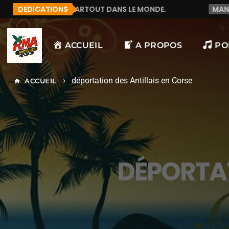
UT DANS LE MONDE.
DEDICATIONS
MANU972
F&LICITATION J'A
ACCUEIL
A PROPOS
PO
déportation des Antillais en Corse
ACCUEIL
home
keyboard_arrow_right
DÉPORTAT