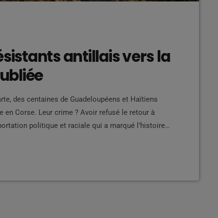
sistants antillais vers la
oubliée
rte, des centaines de Guadeloupéens et Haïtiens
ce en Corse. Leur crime ? Avoir refusé le retour à
portation politique et raciale qui a marqué l’histoire
nce Une histoire largement absente des manuels
nce à l'école, les élèves […]