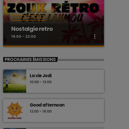
ZOUK NOSTALGIE
Nostalgie retro
more_vert
19:00 - 22:00
close
Nostalgie retro
PROCHAINES ÉMISSIONS
Dj Wildfried
La vie Jodi
Les plus beaux Zouk des années 80
10:00 - 12:00
Good afternoon
12:00 - 19:00