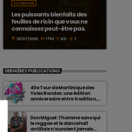
PATRIMOINE
Les puissants bienfaits des
feuilles de ricin que vous ne
connaissez peut-être pas.
23/07/2025
1792
821
7
today
DERNIÈRES PUBLICATIONS
40e Tour de Martinique des
Yoles Rondes : une édition
anniversaire entre tradition,
passion et fierté
martiniquaise.
Don Miguel : l’homme sans qui
le reggae et le dancehall
antillais n’auraient jamais