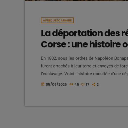
AFRIQUE/CARAIBE
La déportation des ré
Corse : une histoire 
En 1802, sous les ordres de Napoléon Bonapa
furent arrachés à leur terre et envoyés de for
l’esclavage. Voici l’histoire occultée d’une dé
de France, entre oubli, souffrance et résilie
05/06/2026
45
17
2
today
scolaires Lorsque l'on évoque l'histoire de Fra