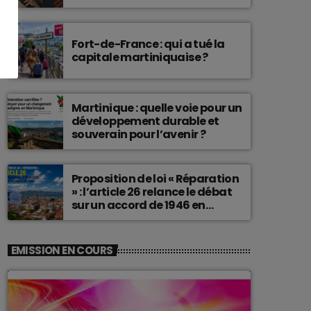
connu une telle histoire.
Fort-de-France : qui a tué la
capitale martiniquaise ?
Martinique : quelle voie pour un
développement durable et
souverain pour l’avenir ?
Proposition de loi « Réparation
» : l’article 26 relance le débat
sur un accord de 1946 en
Martinique
EMISSION EN COURS