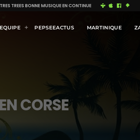
E EN CONTINUE
MIMI DU 93
BONNE JOURNÉE ENSOL
EQUIPE
PEPSEEACTUS
MARTINIQUE
Z
 EN CORSE