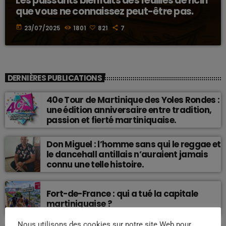
Les puissants bienfaits des feuilles de ricin
que vous ne connaissez peut-être pas.
today
23/07/2025
1801
821
7
DERNIÈRES PUBLICATIONS
40e Tour de Martinique des Yoles Rondes :
une édition anniversaire entre tradition,
passion et fierté martiniquaise.
Don Miguel : l’homme sans qui le reggae et
le dancehall antillais n’auraient jamais
connu une telle histoire.
Fort-de-France : qui a tué la capitale
martiniquaise ?
Nous utilisons des cookies sur notre site Web pour