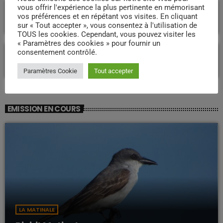
Martinique : quelle voie pour un
vous offrir l'expérience la plus pertinente en mémorisant
développement durable et souverain pour
vos préférences et en répétant vos visites. En cliquant
l’avenir ?
sur « Tout accepter », vous consentez à l'utilisation de
TOUS les cookies. Cependant, vous pouvez visiter les
« Paramètres des cookies » pour fournir un
Proposition de loi « Réparation » : l’article
consentement contrôlé.
26 relance le débat sur un accord de 1946
en Martinique
Paramètres Cookie
Tout accepter
EMISSION EN COURS
LA MATINALE