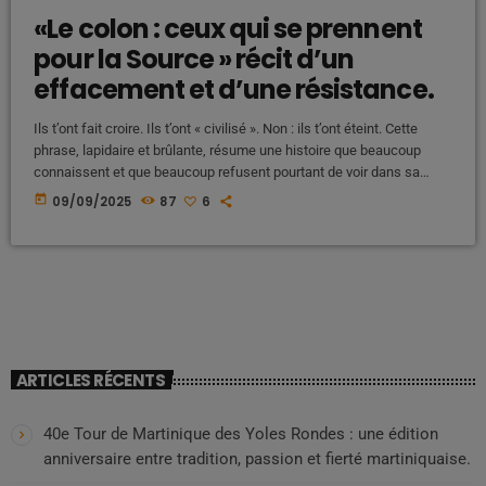
«Le colon : ceux qui se prennent
pour la Source » récit d’un
effacement et d’une résistance.
Ils t’ont fait croire. Ils t’ont « civilisé ». Non : ils t’ont éteint. Cette
phrase, lapidaire et brûlante, résume une histoire que beaucoup
connaissent et que beaucoup refusent pourtant de voir dans sa
pleine violence. Le mot « colon » ne désigne pas ici seulement un
today
09/09/2025
87
6
individu, une couleur de peau, une religion ou une caste. Il désigne
une posture, une mécanique, une entité parasitaire qui prétend être
l' […]
ARTICLES RÉCENTS
40e Tour de Martinique des Yoles Rondes : une édition
anniversaire entre tradition, passion et fierté martiniquaise.