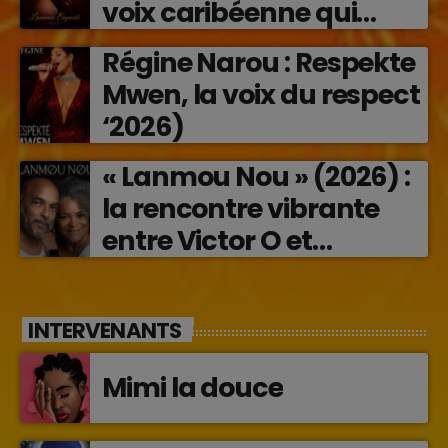
voix caribéenne qui
transforme les émotions
Régine Narou : Respekte
en musique (2026)
Mwen, la voix du respect
‘2026)
« Lanmou Nou » (2026) :
la rencontre vibrante
entre Victor O et
Jocelyne Béroard
INTERVENANTS
Mimi la douce