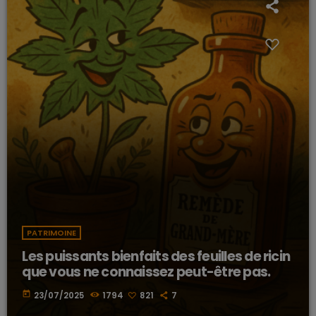
PATRIMOINE
Les puissants bienfaits des feuilles de ricin
que vous ne connaissez peut-être pas.
today
23/07/2025
1794
821
7