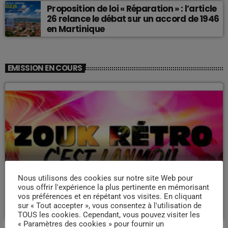
Proposition de loi « Réparation » : l’article
26 relance le débat sur un accord de 1946
en Martinique
EMISSION EN COURS
ZOUK NOSTALGIE
Nous utilisons des cookies sur notre site Web pour
Nostalgie retro
vous offrir l'expérience la plus pertinente en mémorisant
vos préférences et en répétant vos visites. En cliquant
more_vert
19:00 - 22:00
sur « Tout accepter », vous consentez à l'utilisation de
TOUS les cookies. Cependant, vous pouvez visiter les
« Paramètres des cookies » pour fournir un