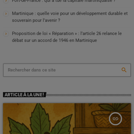
Fort-de-France : qui a tué la capitale martiniquaise ?
Martinique : quelle voie pour un développement durable et
souverain pour l’avenir ?
Proposition de loi « Réparation » : l’article 26 relance le
débat sur un accord de 1946 en Martinique
search
ARTICLE À LA UNE !
insert_link