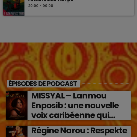
20:00 - 00:00
ÉPISODES DE PODCAST
MISSYAL – Lanmou
Enposib : une nouvelle
voix caribéenne qui
transforme les émotions
Régine Narou : Respekte
en musique (2026)