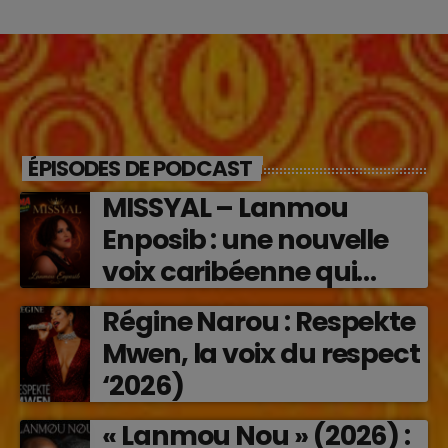
ÉPISODES DE PODCAST
MISSYAL – Lanmou
Enposib : une nouvelle
voix caribéenne qui
transforme les émotions
Régine Narou : Respekte
en musique (2026)
Mwen, la voix du respect
‘2026)
« Lanmou Nou » (2026) :