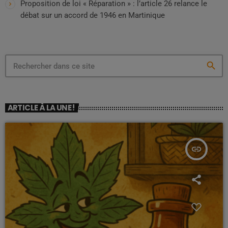
Proposition de loi « Réparation » : l’article 26 relance le
débat sur un accord de 1946 en Martinique
search
ARTICLE À LA UNE !
insert_link