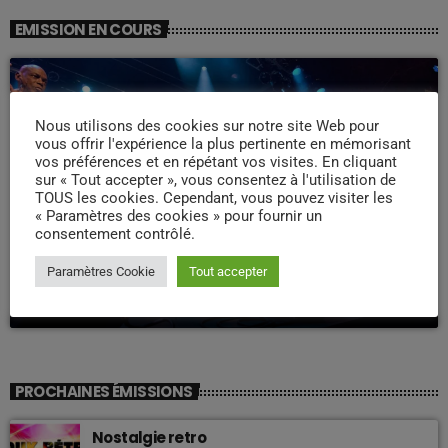
EMISSION EN COURS
Nous utilisons des cookies sur notre site Web pour
vous offrir l'expérience la plus pertinente en mémorisant
vos préférences et en répétant vos visites. En cliquant
sur « Tout accepter », vous consentez à l'utilisation de
TOUS les cookies. Cependant, vous pouvez visiter les
« Paramètres des cookies » pour fournir un
WEEK -END COMPAS
consentement contrôlé.
Week end Compas Familly
Paramètres Cookie
Tout accepter
09:00 - 19:00
PROCHAINES ÉMISSIONS
Nostalgie retro