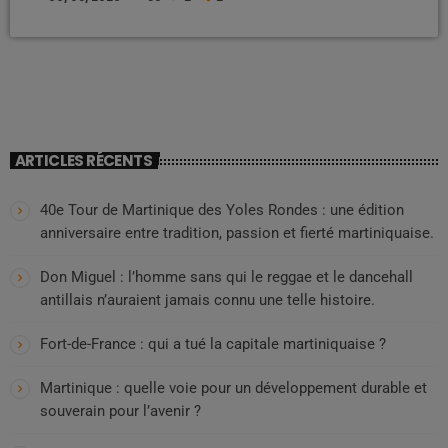
portes closes, des procédures transformées en forteresses
administratives. La France qui ne détruit pas les scandales : elle les
anesthésie. Dans l’affaire Jeffrey Epstein, vaste séisme mondial
mêlant pouvoir, […]
ARTICLES RÉCENTS
40e Tour de Martinique des Yoles Rondes : une édition
anniversaire entre tradition, passion et fierté martiniquaise.
Don Miguel : l’homme sans qui le reggae et le dancehall
antillais n’auraient jamais connu une telle histoire.
Fort-de-France : qui a tué la capitale martiniquaise ?
Martinique : quelle voie pour un développement durable et
souverain pour l’avenir ?