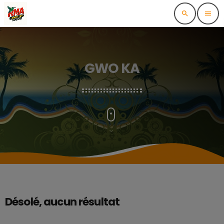
search
menu
GWO KA
Désolé, aucun résultat