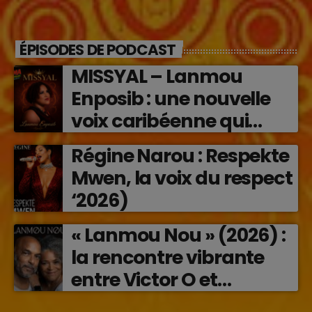
ÉPISODES DE PODCAST
MISSYAL – Lanmou
Enposib : une nouvelle
voix caribéenne qui
transforme les émotions
Régine Narou : Respekte
en musique (2026)
Mwen, la voix du respect
‘2026)
« Lanmou Nou » (2026) :
la rencontre vibrante
entre Victor O et
Jocelyne Béroard