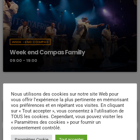
WEEK -END COMPAS
Week end Compas Familly
09:00 - 19:00
PROCHAINES ÉMISSIONS
Nous utilisons des cookies sur notre site Web pour
vous offrir l'expérience la plus pertinente en mémorisant
vos préférences et en répétant vos visites. En cliquant
Nostalgie retro
sur « Tout accepter », vous consentez à l'utilisation de
DJ WILDFRIED
TOUS les cookies. Cependant, vous pouvez visiter les
23:40 - 23:55
« Paramètres des cookies » pour fournir un
consentement contrôlé.
Le Bon Vieux Temps
Paramètres Cookie
Tout accepter