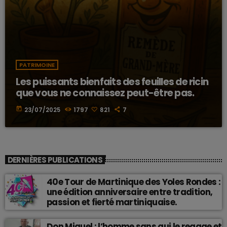
PATRIMOINE
Les puissants bienfaits des feuilles de ricin
que vous ne connaissez peut-être pas.
today
23/07/2025
1797
821
7
DERNIÈRES PUBLICATIONS
40e Tour de Martinique des Yoles Rondes :
une édition anniversaire entre tradition,
passion et fierté martiniquaise.
Don Miguel : l’homme sans qui le reggae et