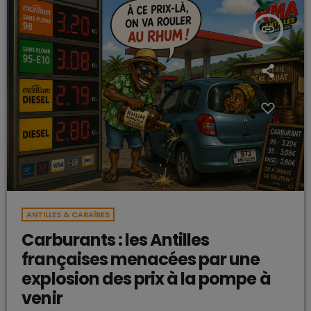
insert_link
ANTILLES & CARAÏBES
Carburants : les Antilles
françaises menacées par une
explosion des prix à la pompe à
venir