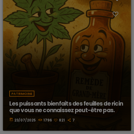
PATRIMOINE
Les puissants bienfaits des feuilles de ricin
que vous ne connaissez peut-être pas.
today
23/07/2025
1796
821
7