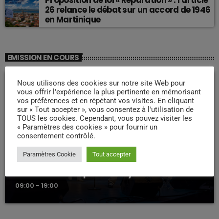
Proposition de loi « Réparation » : l’article
26 relance le débat sur un accord de 1946
en Martinique
EMISSION EN COURS
Nous utilisons des cookies sur notre site Web pour
vous offrir l'expérience la plus pertinente en mémorisant
vos préférences et en répétant vos visites. En cliquant
sur « Tout accepter », vous consentez à l'utilisation de
TOUS les cookies. Cependant, vous pouvez visiter les
« Paramètres des cookies » pour fournir un
consentement contrôlé.
Paramètres Cookie
Tout accepter
WEEK -END COMPAS
Week end Compas Familly
09:00 - 19:00