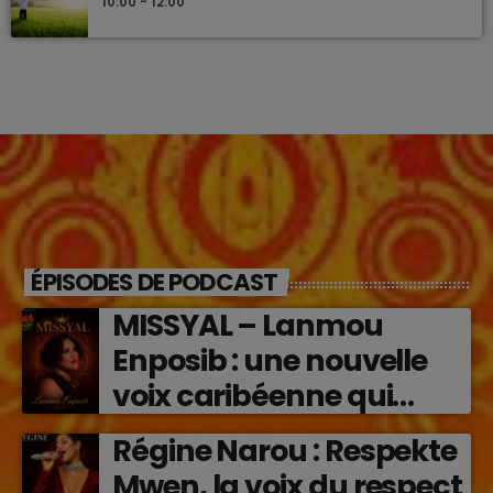
10:00 - 12:00
ÉPISODES DE PODCAST
MISSYAL – Lanmou
Enposib : une nouvelle
voix caribéenne qui
transforme les émotions
Régine Narou : Respekte
en musique (2026)
Mwen, la voix du respect