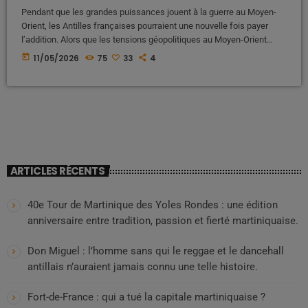
Pendant que les grandes puissances jouent à la guerre au Moyen-
Orient, les Antilles françaises pourraient une nouvelle fois payer
l’addition. Alors que les tensions géopolitiques au Moyen-Orient
continuent d’inquiéter les marchés mondiaux, un scénario redouté
today
11/05/2026
75
33
4
se dessine pour les territoires ultramarins français : une flambée
historique du prix des carburants. Selon plusieurs experts du secteur
énergétique relayés par la presse satirique Le Canard Enchaîné, le
litre pourrait atteindre jusqu’à 3,20 […]
ARTICLES RÉCENTS
40e Tour de Martinique des Yoles Rondes : une édition
anniversaire entre tradition, passion et fierté martiniquaise.
Don Miguel : l’homme sans qui le reggae et le dancehall
antillais n’auraient jamais connu une telle histoire.
Fort-de-France : qui a tué la capitale martiniquaise ?