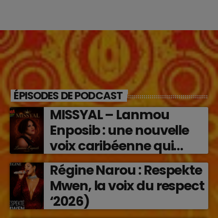
ÉPISODES DE PODCAST
MISSYAL – Lanmou
Enposib : une nouvelle
voix caribéenne qui
transforme les émotions
Régine Narou : Respekte
en musique (2026)
Mwen, la voix du respect
‘2026)