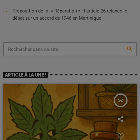
Proposition de loi « Réparation » : l’article 26 relance le
débat sur un accord de 1946 en Martinique
search
ARTICLE À LA UNE !
insert_link