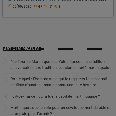
Voici l’histoire occultée d’une déportation politique et raciale qui a
today
05/06/2026
47
17
2
marqué l’histoire de France, entre oubli, souffrance et résilience Une
histoire largement absente des manuels scolaires Lorsque l'on
évoque l'histoire de France à l'école, les élèves […]
ARTICLES RÉCENTS
40e Tour de Martinique des Yoles Rondes : une édition
anniversaire entre tradition, passion et fierté martiniquaise.
Don Miguel : l’homme sans qui le reggae et le dancehall
antillais n’auraient jamais connu une telle histoire.
Fort-de-France : qui a tué la capitale martiniquaise ?
Martinique : quelle voie pour un développement durable et
souverain pour l’avenir ?