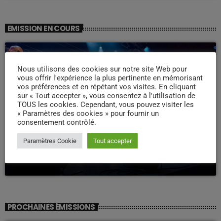
EMISSION EN COURS
Nous utilisons des cookies sur notre site Web pour
vous offrir l'expérience la plus pertinente en mémorisant
vos préférences et en répétant vos visites. En cliquant
sur « Tout accepter », vous consentez à l'utilisation de
TOUS les cookies. Cependant, vous pouvez visiter les
« Paramètres des cookies » pour fournir un
consentement contrôlé.
WEEK -END COMPAS
Paramètres Cookie
Tout accepter
Week end Compas Familly
09:00 - 19:00
PROCHAINES ÉMISSIONS