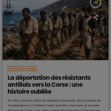
insert_link
AFRIQUE/CARAIBE
La déportation des résistants
antillais vers la Corse : une
histoire oubliée
En 1802, sous les ordres de Napoléon Bonaparte, des centaines de
Guadeloupéens et Haïtiens furent arrachés à leur terre et envoyés
de force en Corse. Leur crime ? Avoir refusé le retour à l’esclavage.