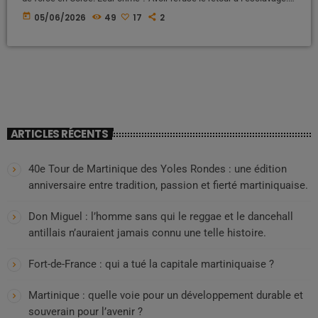
Voici l’histoire occultée d’une déportation politique et raciale qui a
today
05/06/2026
49
17
2
marqué l’histoire de France, entre oubli, souffrance et résilience Une
histoire largement absente des manuels scolaires Lorsque l'on
évoque l'histoire de France à l'école, les élèves […]
ARTICLES RÉCENTS
40e Tour de Martinique des Yoles Rondes : une édition
anniversaire entre tradition, passion et fierté martiniquaise.
Don Miguel : l’homme sans qui le reggae et le dancehall
antillais n’auraient jamais connu une telle histoire.
Fort-de-France : qui a tué la capitale martiniquaise ?
Martinique : quelle voie pour un développement durable et
souverain pour l’avenir ?