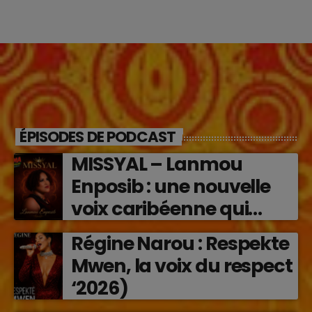
ÉPISODES DE PODCAST
MISSYAL – Lanmou
Enposib : une nouvelle
voix caribéenne qui
transforme les émotions
Régine Narou : Respekte
en musique (2026)
Mwen, la voix du respect
‘2026)