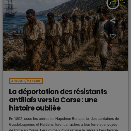
insert_link
AFRIQUE/CARAIBE
La déportation des résistants
antillais vers la Corse : une
histoire oubliée
En 1802, sous les ordres de Napoléon Bonaparte, des centaines de
Guadeloupéens et Haïtiens furent arrachés à leur terre et envoyés
de force en Corse. Leur crime ? Avoir refusé le retour à l’esclavage.