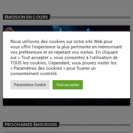
EMISSION EN COURS
Nous utilisons des cookies sur notre site Web pour
vous offrir l'expérience la plus pertinente en mémorisant
vos préférences et en répétant vos visites. En cliquant
sur « Tout accepter », vous consentez à l'utilisation de
TOUS les cookies. Cependant, vous pouvez visiter les
« Paramètres des cookies » pour fournir un
consentement contrôlé.
WEEK -END COMPAS
Paramètres Cookie
Tout accepter
Week end Compas Familly
09:00 - 19:00
PROCHAINES ÉMISSIONS