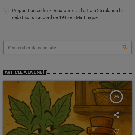
Proposition de loi « Réparation » : l’article 26 relance le
débat sur un accord de 1946 en Martinique
search
ARTICLE À LA UNE !
insert_link