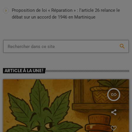
Proposition de loi « Réparation » : l’article 26 relance le
débat sur un accord de 1946 en Martinique
search
ARTICLE À LA UNE !
insert_link