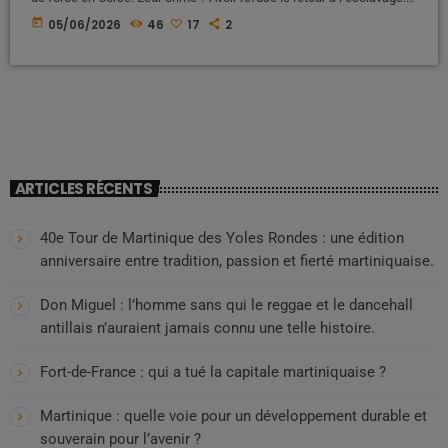
Voici l’histoire occultée d’une déportation politique et raciale qui a
today
05/06/2026
46
17
2
marqué l’histoire de France, entre oubli, souffrance et résilience Une
histoire largement absente des manuels scolaires Lorsque l'on
évoque l'histoire de France à l'école, les élèves […]
ARTICLES RÉCENTS
40e Tour de Martinique des Yoles Rondes : une édition
anniversaire entre tradition, passion et fierté martiniquaise.
Don Miguel : l’homme sans qui le reggae et le dancehall
antillais n’auraient jamais connu une telle histoire.
Fort-de-France : qui a tué la capitale martiniquaise ?
Martinique : quelle voie pour un développement durable et
souverain pour l’avenir ?