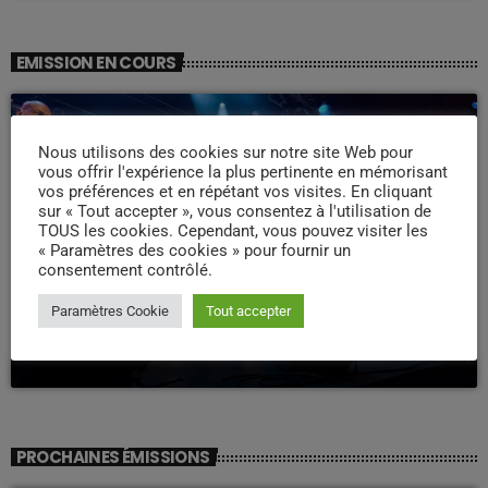
EMISSION EN COURS
Nous utilisons des cookies sur notre site Web pour
vous offrir l'expérience la plus pertinente en mémorisant
vos préférences et en répétant vos visites. En cliquant
sur « Tout accepter », vous consentez à l'utilisation de
TOUS les cookies. Cependant, vous pouvez visiter les
« Paramètres des cookies » pour fournir un
consentement contrôlé.
WEEK -END COMPAS
Paramètres Cookie
Tout accepter
Week end Compas Familly
09:00 - 19:00
PROCHAINES ÉMISSIONS