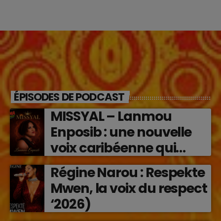
ÉPISODES DE PODCAST
MISSYAL – Lanmou
Enposib : une nouvelle
voix caribéenne qui
transforme les émotions
Régine Narou : Respekte
en musique (2026)
Mwen, la voix du respect
‘2026)