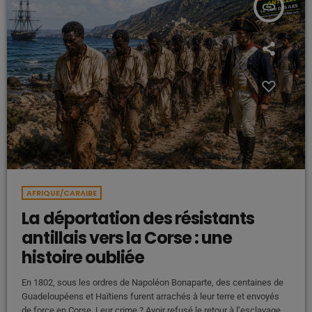
insert_link
AFRIQUE/CARAIBE
La déportation des résistants
antillais vers la Corse : une
histoire oubliée
En 1802, sous les ordres de Napoléon Bonaparte, des centaines de
Guadeloupéens et Haïtiens furent arrachés à leur terre et envoyés
de force en Corse. Leur crime ? Avoir refusé le retour à l’esclavage.