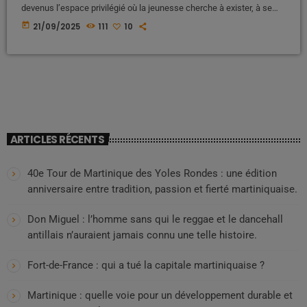
devenus l’espace privilégié où la jeunesse cherche à exister, à se
construire une identité, à se faire voir et reconnaître. Mais derrière la
today
21/09/2025
111
10
vitrine séduisante faite de « likes », de vidéos virales et de mises en
avant permanentes du corps et de la séduction, se cache un danger
insidieux : celui de maintenir les […]
ARTICLES RÉCENTS
40e Tour de Martinique des Yoles Rondes : une édition
anniversaire entre tradition, passion et fierté martiniquaise.
Don Miguel : l’homme sans qui le reggae et le dancehall
antillais n’auraient jamais connu une telle histoire.
Fort-de-France : qui a tué la capitale martiniquaise ?
Martinique : quelle voie pour un développement durable et