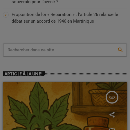
souverain pour l’avenir ?
Proposition de loi « Réparation » : l’article 26 relance le
débat sur un accord de 1946 en Martinique
search
ARTICLE À LA UNE !
insert_link