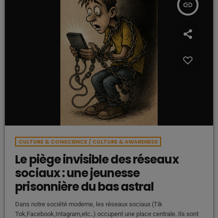
insert_link
CULTURE & CONSCIENCE / CULTURE & AWARENESS
Le piège invisible des réseaux
sociaux : une jeunesse
prisonnière du bas astral
Dans notre société moderne, les réseaux sociaux (Tik
Tok,Facebook,Intagram,etc..) occupent une place centrale. Ils sont