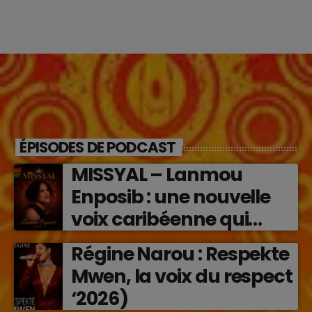
ÉPISODES DE PODCAST
MISSYAL – Lanmou
Enposib : une nouvelle
voix caribéenne qui
transforme les émotions
Régine Narou : Respekte
en musique (2026)
Mwen, la voix du respect
‘2026)