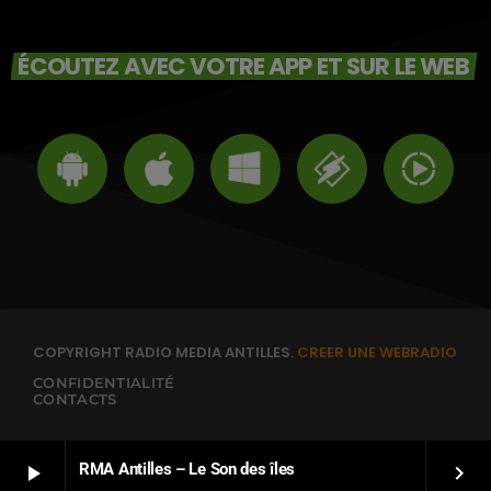
ÉCOUTEZ AVEC VOTRE APP ET SUR LE WEB
COPYRIGHT RADIO MEDIA ANTILLES.
CREER UNE WEBRADIO
CONFIDENTIALITÉ
CONTACTS
RMA Antilles – Le Son des îles
play_arrow
keyboard_arrow_right
ENGLISH